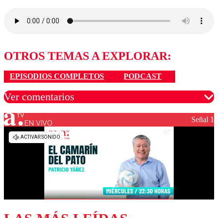
OTROS TEMAS A EXPLORAR:
EPISODIOS COMPLETOS
PODCAST
Ver comentarios
Señal 1
EN VIVO
Los comentarios son moderados para garantizar un
diálogo respetuoso.
Nombre
Correo