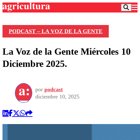
PODCAST – LA VOZ DE LA GENTE
Podcast
La Voz de la Gente Miércoles 10
Frecuencias
Agricultura TV
Diciembre 2025.
Deportes
Entretención
Colo Colo
Noticias
Motor
por
podcast
Vida Social
Otros Deportes
Dato Practico
diciembre 10, 2025
Publicaciones en medios
Seleccion Chilena
Economía
Opinión
Torneo Internacional
Internacional
Programas
Torneo Nacional
Nacional
Comercial
Universidad Católica
Política
Universidad de Chile
Sustentabilidad