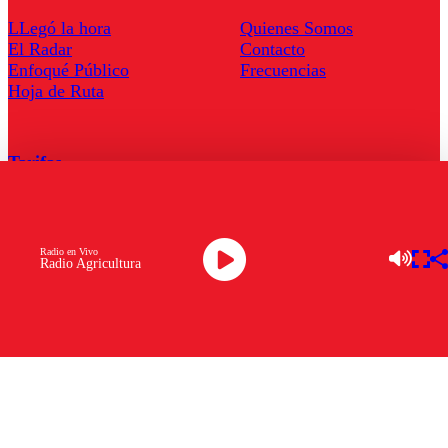
LLegó la hora
Quienes Somos
El Radar
Contacto
Enfoqué Público
Frecuencias
Hoja de Ruta
Tarifas
Comercial
Tarifas Servel Radio
Radio en Vivo
Radio Agricultura
Radio en Vivo
TV en Vivo
Descarga la APP