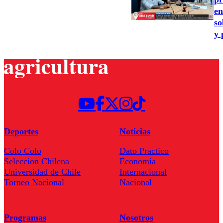
en
so
y 
Deportes
Noticias
Colo Colo
Dato Practico
Seleccion Chilena
Economía
Universidad de Chile
Internacional
Torneo Nacional
Nacional
Programas
Nosotros