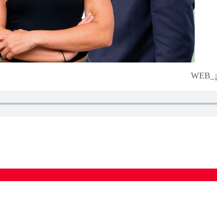
WEB_¡L
ados para garantizar un diálogo respetuoso.