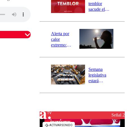
activa
temblor
mensajería
sacude el
SAE
norte del país:
revisa la
magnitud y el
epicentro
Alerta por
calor
extremo:
Senapred
activa Alerta
Temprana
Preventiva en
Semana
tres comunas
legislativa
estará
marcada por
el fin de la
tramitación
omentario
del proyecto
de
reconstrucción
Señal 2