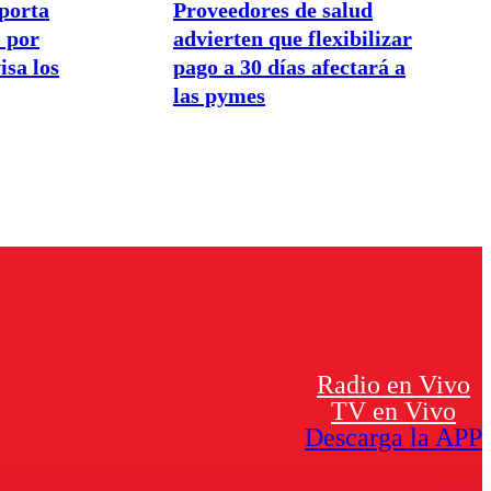
porta
Proveedores de salud
 por
advierten que flexibilizar
isa los
pago a 30 días afectará a
las pymes
Radio en Vivo
TV en Vivo
Descarga la APP