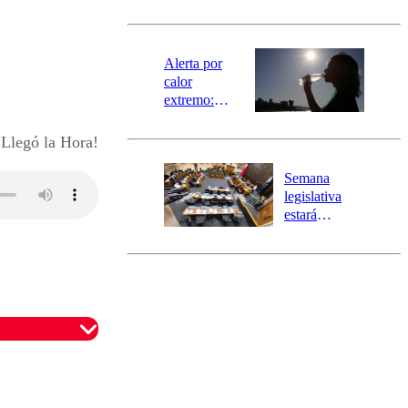
norte del país:
revisa la
magnitud y el
epicentro
Alerta por
calor
extremo:
Senapred
activa Alerta
legó la Hora!
Temprana
Preventiva en
Semana
tres comunas
legislativa
estará
marcada por
el fin de la
tramitación
del proyecto
de
reconstrucción