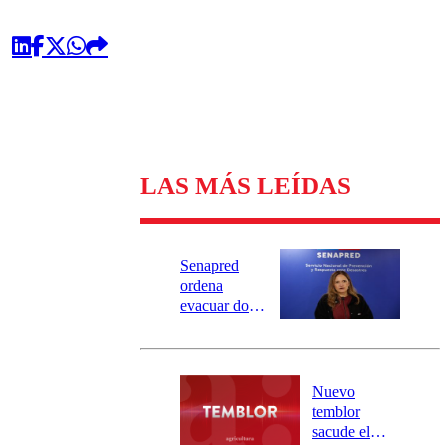
LAS MÁS LEÍDAS
Senapred
ordena
evacuar dos
sectores de
Carahue por
desborde del
río Damas:
Nuevo
activa
temblor
mensajería
sacude el
SAE