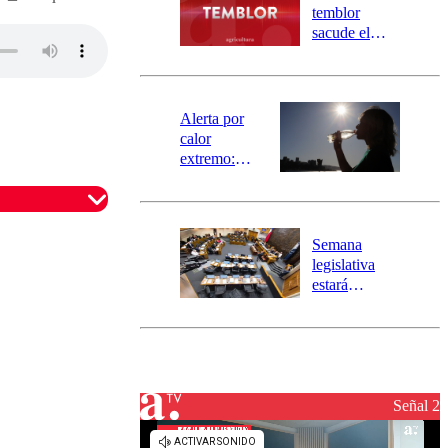
activa
temblor
mensajería
sacude el
SAE
norte del país:
revisa la
magnitud y el
epicentro
Alerta por
calor
extremo:
Senapred
activa Alerta
Temprana
Preventiva en
Semana
tres comunas
legislativa
estará
marcada por
el fin de la
tramitación
del proyecto
de
reconstrucción
Señal 2
omentario