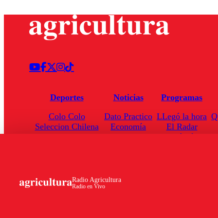
Deportes
Noticias
Programas
Colo Colo
Dato Practico
LLegó la hora
Q
Seleccion Chilena
Economía
El Radar
Universidad de Chile
Internacional
Enfoqué Público
Torneo Nacional
Nacional
Hoja de Ruta
Radio Agricultura
Radio en Vivo