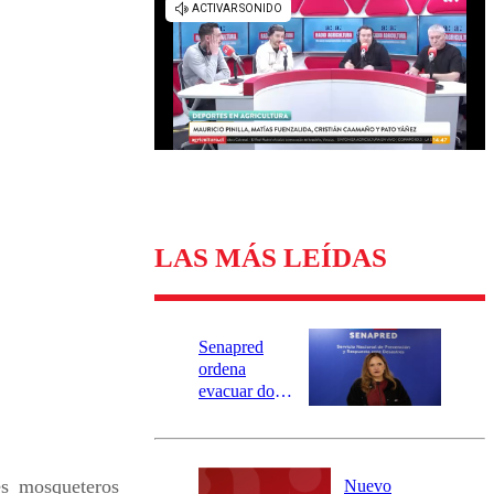
Universidad Católica
Política
Universidad de Chile
Sustentabilidad
LAS MÁS LEÍDAS
Senapred
ordena
evacuar dos
sectores de
Carahue por
desborde del
río Damas:
s_mosqueteros
Nuevo