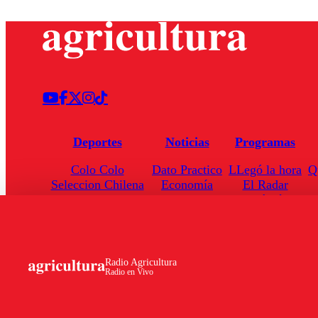
Deportes
Noticias
Programas
Colo Colo
Dato Practico
LLegó la hora
Q
Seleccion Chilena
Economía
El Radar
Universidad de Chile
Internacional
Enfoqué Público
Torneo Nacional
Nacional
Hoja de Ruta
Radio Agricultura
Radio en Vivo