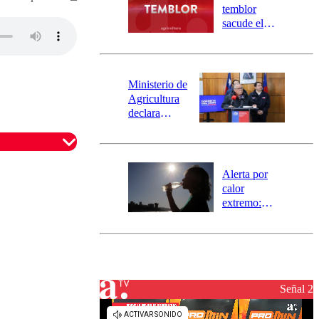
activa
temblor
mensajería
sacude el
SAE
norte del país:
revisa la
magnitud y el
epicentro
Ministerio de
Agricultura
declara
emergencia
agrícola para
la región de
Ñuble
Alerta por
calor
extremo:
Senapred
activa Alerta
Temprana
Preventiva en
tres comunas
Señal 2
omentario