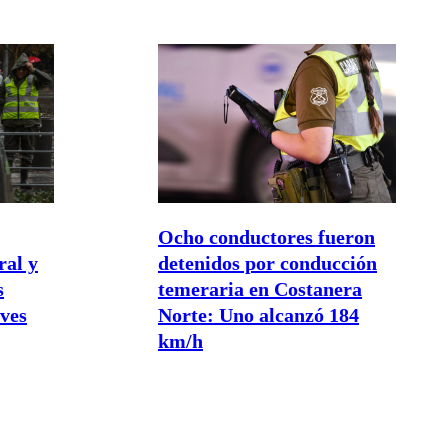
Ocho conductores fueron
ral y
detenidos por conducción
s
temeraria en Costanera
eves
Norte: Uno alcanzó 184
km/h