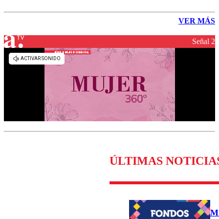
VER MÁS
Señal 2
ÚLTIMAS NOTICIA
Mi