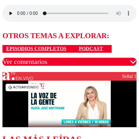
OTROS TEMAS A EXPLORAR:
EPISODIOS COMPLETOS
PODCAST
Ver comentarios
Señal 1
EN VIVO
Los comentarios son moderados para garantizar un
diálogo respetuoso.
Nombre
Correo