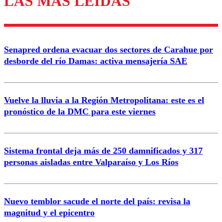
LAS MÁS LEÍDAS
Enviar comentario
Senapred ordena evacuar dos sectores de Carahue por
desborde del río Damas: activa mensajería SAE
Vuelve la lluvia a la Región Metropolitana: este es el
pronóstico de la DMC para este viernes
Sistema frontal deja más de 250 damnificados y 317
personas aisladas entre Valparaíso y Los Ríos
Nuevo temblor sacude el norte del país: revisa la
magnitud y el epicentro