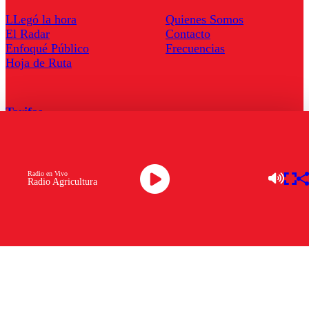
LLegó la hora
Quienes Somos
El Radar
Contacto
Enfoqué Público
Frecuencias
Hoja de Ruta
Tarifas
Comercial
Tarifas Servel Radio
Radio en Vivo
Radio Agricultura
Radio en Vivo
TV en Vivo
Descarga la APP