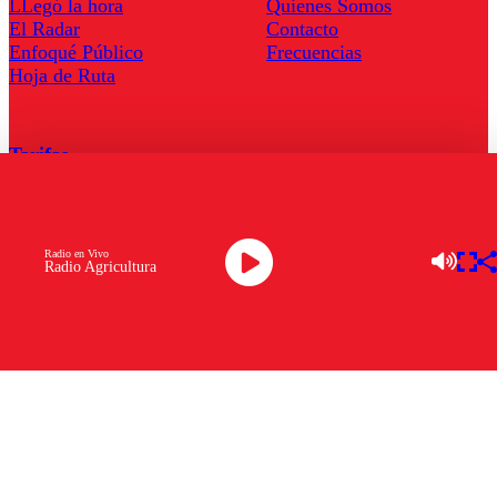
LLegó la hora
Quienes Somos
El Radar
Contacto
Enfoqué Público
Frecuencias
Hoja de Ruta
Tarifas
Comercial
Tarifas Servel Radio
Radio en Vivo
Radio Agricultura
Radio en Vivo
TV en Vivo
Descarga la APP