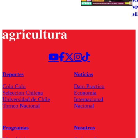
vi
si
Deportes
Noticias
Colo Colo
Dato Practico
Seleccion Chilena
Economía
Universidad de Chile
Internacional
Torneo Nacional
Nacional
Programas
Nosotros