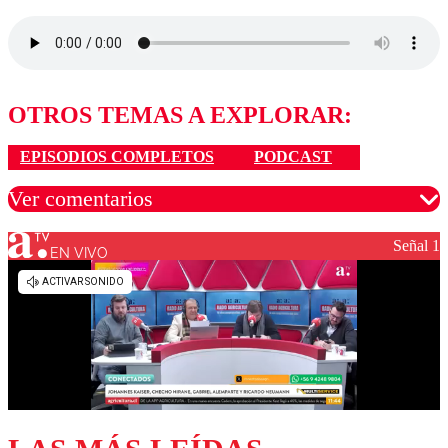
OTROS TEMAS A EXPLORAR:
EPISODIOS COMPLETOS
PODCAST
Ver comentarios
Señal 1
EN VIVO
Los comentarios son moderados para garantizar un
diálogo respetuoso.
Nombre
Correo