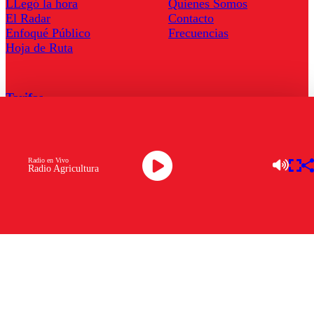
LLegó la hora
Quienes Somos
El Radar
Contacto
Enfoqué Público
Frecuencias
Hoja de Ruta
Tarifas
Comercial
Tarifas Servel Radio
Radio en Vivo
Radio Agricultura
Radio en Vivo
TV en Vivo
Descarga la APP