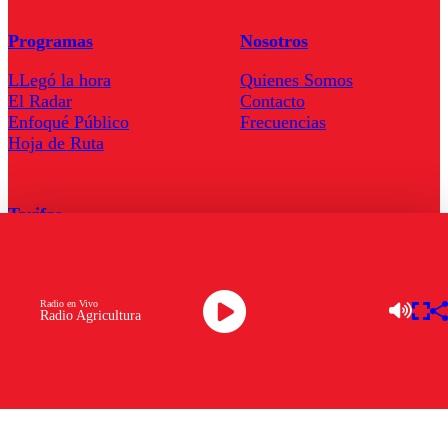
Programas
Nosotros
LLegó la hora
Quienes Somos
El Radar
Contacto
Enfoqué Público
Frecuencias
Hoja de Ruta
Tarifas
Comercial
Tarifas Servel Radio
Radio en Vivo
Radio Agricultura
Radio en Vivo
TV en Vivo
Descarga la APP