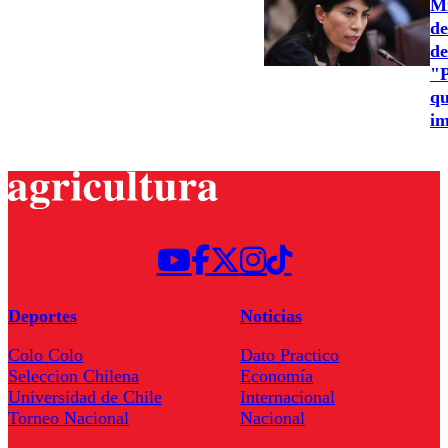
Mi
de
de
"P
qu
im
Deportes
Noticias
Colo Colo
Dato Practico
Seleccion Chilena
Economía
Universidad de Chile
Internacional
Torneo Nacional
Nacional