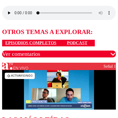
OTROS TEMAS A EXPLORAR:
EPISODIOS COMPLETOS
PODCAST
Ver comentarios
Señal 1
EN VIVO
Los comentarios son moderados para garantizar un
diálogo respetuoso.
Nombre
Correo