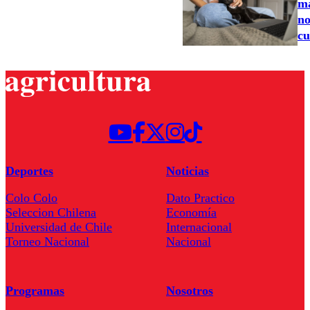
ma
no
cu
Deportes
Noticias
Colo Colo
Dato Practico
Seleccion Chilena
Economía
Universidad de Chile
Internacional
Torneo Nacional
Nacional
Programas
Nosotros