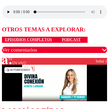
OTROS TEMAS A EXPLORAR:
EPISODIOS COMPLETOS
PODCAST
Ver comentarios
Señal 1
EN VIVO
Los comentarios son moderados para garantizar un
diálogo respetuoso.
Nombre
Correo