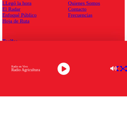
LLegó la hora
Quienes Somos
El Radar
Contacto
Enfoqué Público
Frecuencias
Hoja de Ruta
Tarifas
Comercial
Tarifas Servel Radio
Radio en Vivo
Radio Agricultura
Radio en Vivo
TV en Vivo
Descarga la APP