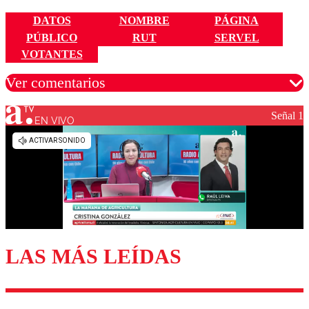
DATOS
NOMBRE
PÁGINA
PÚBLICO
RUT
SERVEL
VOTANTES
Ver comentarios
Señal 1
EN VIVO
Los comentarios son moderados para garantizar un
diálogo respetuoso.
Nombre
Correo
LAS MÁS LEÍDAS
Enviar comentario