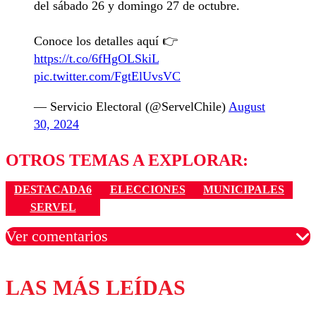
del sábado 26 y domingo 27 de octubre.
Conoce los detalles aquí 👉
https://t.co/6fHgOLSkiL
pic.twitter.com/FgtElUvsVC
— Servicio Electoral (@ServelChile)
August
30, 2024
OTROS TEMAS A EXPLORAR:
DESTACADA6
ELECCIONES
MUNICIPALES
SERVEL
Ver comentarios
LAS MÁS LEÍDAS
Los comentarios son moderados para garantizar un
diálogo respetuoso.