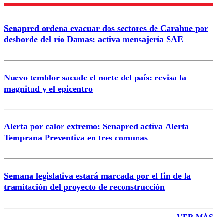
Nombre
Senapred ordena evacuar dos sectores de Carahue por
Correo
desborde del río Damas: activa mensajería SAE
Nuevo temblor sacude el norte del país: revisa la
magnitud y el epicentro
Enviar comentario
Alerta por calor extremo: Senapred activa Alerta
Temprana Preventiva en tres comunas
Semana legislativa estará marcada por el fin de la
tramitación del proyecto de reconstrucción
VER MÁS