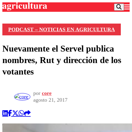
PODCAST – NOTICIAS EN AGRICULTURA
Podcast
Nuevamente el Servel publica
Frecuencias
Agricultura TV
nombres, Rut y dirección de los
Deportes
votantes
Entretención
Colo Colo
Noticias
Motor
Vida Social
Otros Deportes
Dato Practico
por
core
Publicaciones en medios
Seleccion Chilena
Economía
agosto 21, 2017
Opinión
Torneo Internacional
Internacional
Programas
Torneo Nacional
Nacional
Comercial
Universidad Católica
Política
Universidad de Chile
Sustentabilidad