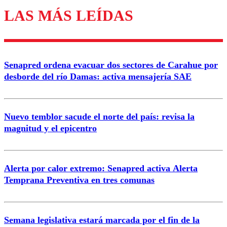
LAS MÁS LEÍDAS
Los comentarios son moderados para garantizar un
diálogo respetuoso.
Nombre
Senapred ordena evacuar dos sectores de Carahue por
Correo
desborde del río Damas: activa mensajería SAE
Nuevo temblor sacude el norte del país: revisa la
magnitud y el epicentro
Enviar comentario
Alerta por calor extremo: Senapred activa Alerta
Temprana Preventiva en tres comunas
Semana legislativa estará marcada por el fin de la