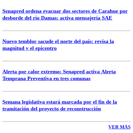
Senapred ordena evacuar dos sectores de Carahue por
Correo
desborde del río Damas: activa mensajería SAE
Nuevo temblor sacude el norte del país: revisa la
magnitud y el epicentro
Enviar comentario
Alerta por calor extremo: Senapred activa Alerta
Temprana Preventiva en tres comunas
Semana legislativa estará marcada por el fin de la
tramitación del proyecto de reconstrucción
VER MÁS