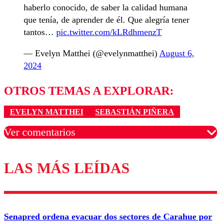
haberlo conocido, de saber la calidad humana
que tenía, de aprender de él. Que alegría tener
tantos…
pic.twitter.com/kLRdhmenzT
— Evelyn Matthei (@evelynmatthei)
August 6,
2024
OTROS TEMAS A EXPLORAR:
EVELYN MATTHEI
SEBASTIÁN PIÑERA
Ver comentarios
LAS MÁS LEÍDAS
Los comentarios son moderados para garantizar un
diálogo respetuoso.
Nombre
Senapred ordena evacuar dos sectores de Carahue por
Correo