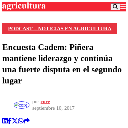
PODCAST – NOTICIAS EN AGRICULTURA
Podcast
Encuesta Cadem: Piñera
Frecuencias
Agricultura TV
mantiene liderazgo y continúa
Deportes
una fuerte disputa en el segundo
Entretención
Colo Colo
Noticias
lugar
Motor
Vida Social
Otros Deportes
Dato Practico
Publicaciones en medios
Seleccion Chilena
Economía
Opinión
Torneo Internacional
Internacional
por
core
Programas
septiembre 10, 2017
Torneo Nacional
Nacional
Comercial
Universidad Católica
Política
Universidad de Chile
Sustentabilidad