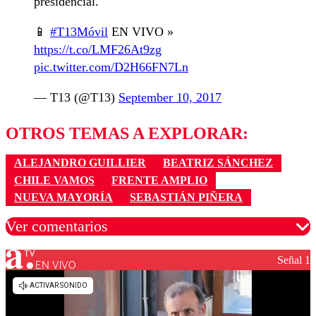
presidencial.
📱
#T13Móvil
EN VIVO »
https://t.co/LMF26At9zg
pic.twitter.com/D2H66FN7Ln
— T13 (@T13)
September 10, 2017
OTROS TEMAS A EXPLORAR:
ALEJANDRO GUILLIER
BEATRIZ SÁNCHEZ
CHILE VAMOS
FRENTE AMPLIO
NUEVA MAYORÍA
SEBASTIÁN PIÑERA
Ver comentarios
Señal 1
EN VIVO
Los comentarios son moderados para garantizar un
diálogo respetuoso.
Nombre