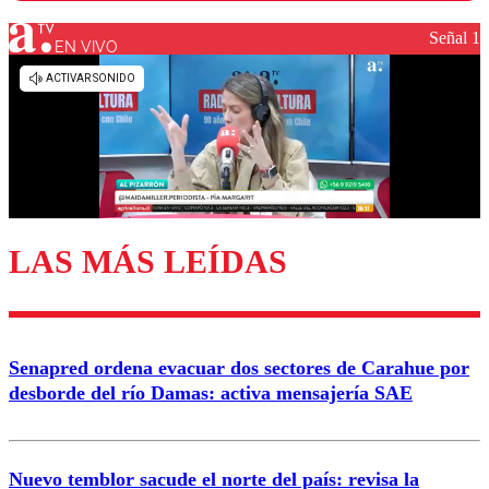
Señal 1
EN VIVO
Los comentarios son moderados para garantizar un
diálogo respetuoso.
Nombre
Correo
LAS MÁS LEÍDAS
Enviar comentario
Senapred ordena evacuar dos sectores de Carahue por
desborde del río Damas: activa mensajería SAE
Nuevo temblor sacude el norte del país: revisa la