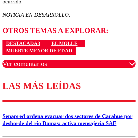
ocurrido.
NOTICIA EN DESARROLLO
.
OTROS TEMAS A EXPLORAR:
DESTACADA3
EL MOLLE
MUERTE MENOR DE EDAD
Ver comentarios
LAS MÁS LEÍDAS
Los comentarios son moderados para garantizar un
diálogo respetuoso.
Nombre
Senapred ordena evacuar dos sectores de Carahue por
Correo
desborde del río Damas: activa mensajería SAE