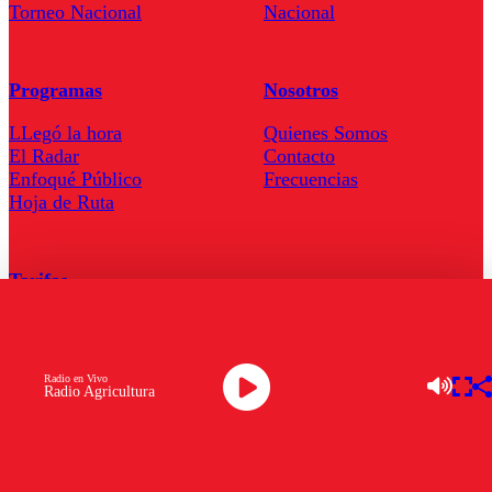
Torneo Nacional
Nacional
Programas
Nosotros
LLegó la hora
Quienes Somos
El Radar
Contacto
Enfoqué Público
Frecuencias
Hoja de Ruta
Tarifas
Comercial
Tarifas Servel Radio
Radio en Vivo
Radio Agricultura
Radio en Vivo
TV en Vivo
Descarga la APP