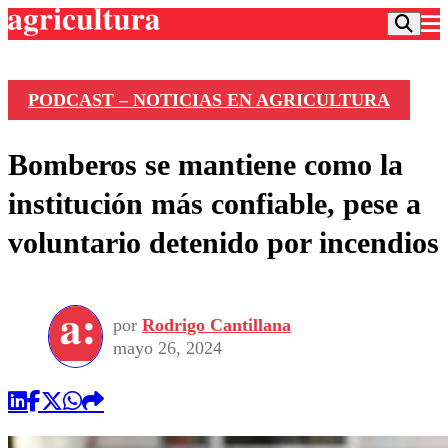
PODCAST – NOTICIAS EN AGRICULTURA
Podcast
Bomberos se mantiene como la
Frecuencias
Agricultura TV
institución más confiable, pese a
Deportes
voluntario detenido por incendios
Entretención
Colo Colo
Noticias
Motor
Vida Social
Otros Deportes
Dato Practico
Publicaciones en medios
por
Rodrigo Cantillana
Seleccion Chilena
Economía
Opinión
mayo 26, 2024
Torneo Internacional
Internacional
Programas
Torneo Nacional
Nacional
Comercial
Universidad Católica
Política
Universidad de Chile
Sustentabilidad