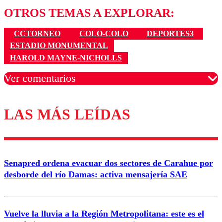
OTROS TEMAS A EXPLORAR:
CCTORNEO
COLO-COLO
DEPORTES3
ESTADIO MONUMENTAL
HAROLD MAYNE-NICHOLLS
Ver comentarios
LAS MÁS LEÍDAS
Los comentarios son moderados para garantizar un
diálogo respetuoso.
Nombre
Senapred ordena evacuar dos sectores de Carahue por
Correo
desborde del río Damas: activa mensajería SAE
Vuelve la lluvia a la Región Metropolitana: este es el