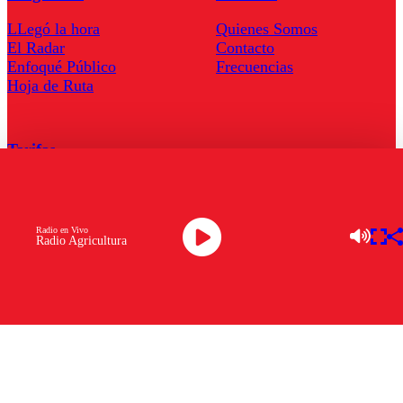
LLegó la hora
Quienes Somos
El Radar
Contacto
Enfoqué Público
Frecuencias
Hoja de Ruta
Tarifas
Comercial
Tarifas Servel Radio
Radio en Vivo
Radio Agricultura
Radio en Vivo
TV en Vivo
Descarga la APP