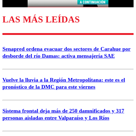
LAS MÁS LEÍDAS
Enviar comentario
Senapred ordena evacuar dos sectores de Carahue por
desborde del río Damas: activa mensajería SAE
Vuelve la lluvia a la Región Metropolitana: este es el
pronóstico de la DMC para este viernes
Sistema frontal deja más de 250 damnificados y 317
personas aisladas entre Valparaíso y Los Ríos