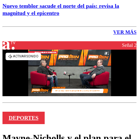
Nuevo temblor sacude el norte del país: revisa la
magnitud y el epicentro
VER MÁS
Señal 2
DEPORTES
Mayne-Nicholls y el plan para el