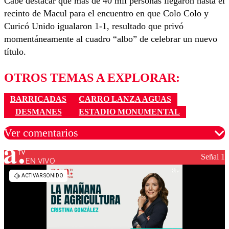
Cabe destacar que más de 40 mil personas llegaron hasta el
recinto de Macul para el encuentro en que Colo Colo y
Curicó Unido igualaron 1-1, resultado que privó
momentáneamente al cuadro “albo” de celebrar un nuevo
título.
OTROS TEMAS A EXPLORAR:
BARRICADAS
CARRO LANZA AGUAS
DESMANES
ESTADIO MONUMENTAL
Ver comentarios
Señal 1
EN VIVO
Los comentarios son moderados para garantizar un
diálogo respetuoso.
Nombre
Correo