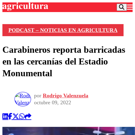
PODCAST – NOTICIAS EN AGRICULTURA
Podcast
Carabineros reporta barricadas
Frecuencias
Agricultura TV
en las cercanías del Estadio
Deportes
Monumental
Entretención
Colo Colo
Noticias
Motor
Vida Social
Otros Deportes
Dato Practico
por
Rodrigo Valenzuela
Publicaciones en medios
Seleccion Chilena
Economía
octubre 09, 2022
Opinión
Torneo Internacional
Internacional
Programas
Torneo Nacional
Nacional
Comercial
Universidad Católica
Política
Universidad de Chile
Sustentabilidad