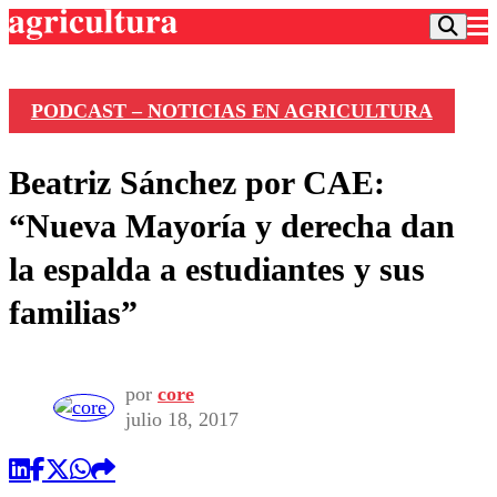
PODCAST – NOTICIAS EN AGRICULTURA
Podcast
Beatriz Sánchez por CAE:
Frecuencias
Agricultura TV
“Nueva Mayoría y derecha dan
Deportes
la espalda a estudiantes y sus
Entretención
Colo Colo
Noticias
familias”
Motor
Vida Social
Otros Deportes
Dato Practico
Publicaciones en medios
Seleccion Chilena
Economía
Opinión
Torneo Internacional
Internacional
por
core
Programas
julio 18, 2017
Torneo Nacional
Nacional
Comercial
Universidad Católica
Política
Universidad de Chile
Sustentabilidad