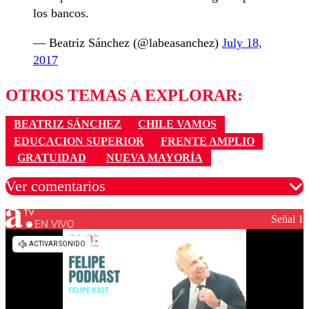
los bancos.
— Beatriz Sánchez (@labeasanchez)
July 18,
2017
OTROS TEMAS A EXPLORAR:
BEATRIZ SÁNCHEZ
CHILE VAMOS
EDUCACION SUPERIOR
FRENTE AMPLIO
GRATUIDAD
NUEVA MAYORÍA
Ver comentarios
Señal 1
EN VIVO
Los comentarios son moderados para garantizar un
diálogo respetuoso.
Nombre
Correo