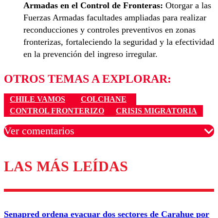
Armadas en el Control de Fronteras:
Otorgar a las
Fuerzas Armadas facultades ampliadas para realizar
reconducciones y controles preventivos en zonas
fronterizas, fortaleciendo la seguridad y la efectividad
en la prevención del ingreso irregular.
OTROS TEMAS A EXPLORAR:
CHILE VAMOS
COLCHANE
CONTROL FRONTERIZO
CRISIS MIGRATORIA
Ver comentarios
LAS MÁS LEÍDAS
Los comentarios son moderados para garantizar un
diálogo respetuoso.
Nombre
Senapred ordena evacuar dos sectores de Carahue por
Correo