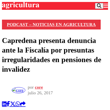
PODCAST – NOTICIAS EN AGRICULTURA
Podcast
Capredena presenta denuncia
Frecuencias
Agricultura TV
ante la Fiscalía por presuntas
Deportes
irregularidades en pensiones de
Entretención
Colo Colo
Noticias
invalidez
Motor
Vida Social
Otros Deportes
Dato Practico
Publicaciones en medios
Seleccion Chilena
Economía
Opinión
Torneo Internacional
Internacional
por
core
Programas
julio 26, 2017
Torneo Nacional
Nacional
Comercial
Universidad Católica
Política
Universidad de Chile
Sustentabilidad