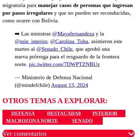
migratoria para
manejar casos de personas que ingresan
por pasos irregulares
y que no pueden ser reconducidas,
como ocurre con Bolivia.
➡️ Las ministras
@Mayafernandeza
y la
@min_interior
,
@Carolina_Toha
, asistieron este
martes al
@Senado_Chile
, que aprobó una
nueva prórroga para el resguardo de la frontera
norte.
pic.twitter.com/7DWPTZNBUz
— Ministerio de Defensa Nacional
(@mindefchile)
August 13, 2024
OTROS TEMAS A EXPLORAR:
DEFENSA
DESTACADA8
INTERIOR
MACROZONA NORTE
SENADO
Ver comentarios