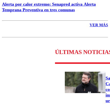
Alerta por calor extremo: Senapred activa Alerta
Temprana Preventiva en tres comunas
VER MÁS
ÚLTIMAS NOTICIA
Sa
Ca
co
in
u