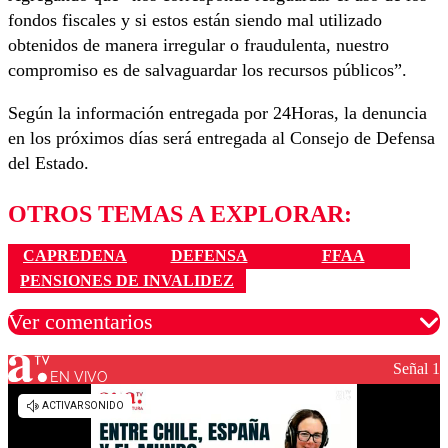
fondos fiscales y si estos están siendo mal utilizado
obtenidos de manera irregular o fraudulenta, nuestro
compromiso es de salvaguardar los recursos públicos”.
Según la información entregada por 24Horas, la denuncia
en los próximos días será entregada al Consejo de Defensa
del Estado.
OTROS TEMAS A EXPLORAR:
CAPREDENA
DEFENSA
FFAA
PENSIONES DE INVALIDEZ
Ver comentarios
Señal 1
EN VIVO
Los comentarios son moderados para garantizar un
diálogo respetuoso.
Nombre