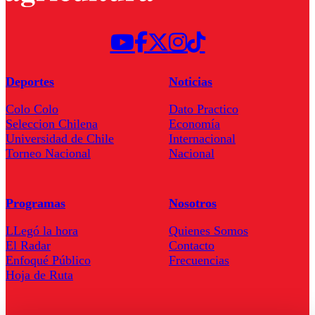
Deportes
Noticias
Colo Colo
Dato Practico
Seleccion Chilena
Economía
Universidad de Chile
Internacional
Torneo Nacional
Nacional
Programas
Nosotros
LLegó la hora
Quienes Somos
El Radar
Contacto
Enfoqué Público
Frecuencias
Hoja de Ruta