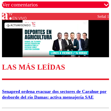
Ver comentarios
Señal 1
EN VIVO
Los comentarios son moderados para garantizar un
diálogo respetuoso.
Nombre
Correo
LAS MÁS LEÍDAS
Enviar comentario
Senapred ordena evacuar dos sectores de Carahue por
desborde del río Damas: activa mensajería SAE