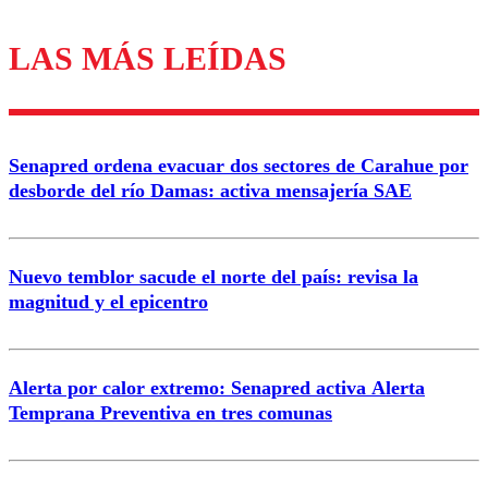
LAS MÁS LEÍDAS
Los comentarios son moderados para garantizar un
diálogo respetuoso.
Nombre
Senapred ordena evacuar dos sectores de Carahue por
Correo
desborde del río Damas: activa mensajería SAE
Nuevo temblor sacude el norte del país: revisa la
magnitud y el epicentro
Enviar comentario
Alerta por calor extremo: Senapred activa Alerta
Temprana Preventiva en tres comunas