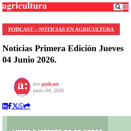
PODCAST – NOTICIAS EN AGRICULTURA
Podcast
Noticias Primera Edición Jueves
Frecuencias
Agricultura TV
04 Junio 2026.
Deportes
Entretención
Colo Colo
Noticias
Motor
por
podcast
Vida Social
Otros Deportes
Dato Practico
junio 04, 2026
Publicaciones en medios
Seleccion Chilena
Economía
Opinión
Torneo Internacional
Internacional
Programas
Torneo Nacional
Nacional
Comercial
Universidad Católica
Política
Universidad de Chile
Sustentabilidad