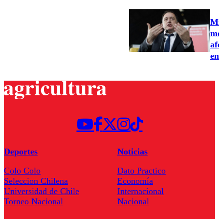
Mi
me
af
en
Deportes
Noticias
Colo Colo
Dato Practico
Seleccion Chilena
Economía
Universidad de Chile
Internacional
Torneo Nacional
Nacional