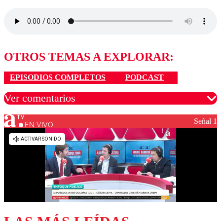
OTROS TEMAS A EXPLORAR:
EPISODIOS COMPLETOS
PODCAST
Ver comentarios
Señal 1
EN VIVO
Los comentarios son moderados para garantizar un
diálogo respetuoso.
Nombre
Correo