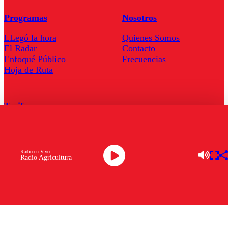
Programas
Nosotros
LLegó la hora
Quienes Somos
El Radar
Contacto
Enfoqué Público
Frecuencias
Hoja de Ruta
Tarifas
Comercial
Tarifas Servel Radio
Radio en Vivo
Radio Agricultura
Radio en Vivo
TV en Vivo
Descarga la APP