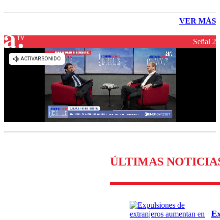
VER MÁS
Señal 2
ÚLTIMAS NOTICIA
Ex