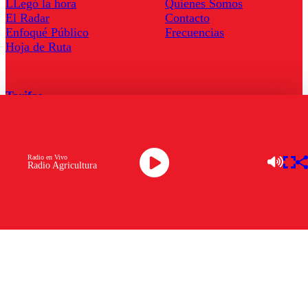
LLegó la hora
Quienes Somos
El Radar
Contacto
Enfoqué Público
Frecuencias
Hoja de Ruta
Tarifas
Comercial
Tarifas Servel Radio
Radio en Vivo
Radio Agricultura
Radio en Vivo
TV en Vivo
Descarga la APP