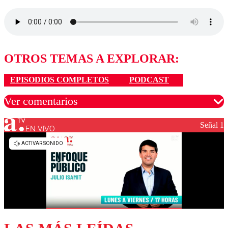
OTROS TEMAS A EXPLORAR:
EPISODIOS COMPLETOS
PODCAST
Ver comentarios
Señal 1
EN VIVO
Los comentarios son moderados para garantizar un
diálogo respetuoso.
Nombre
Correo