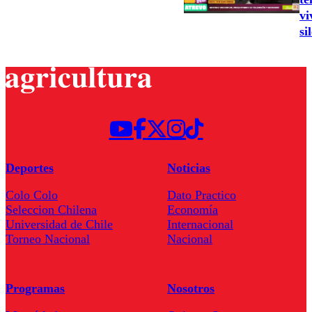
vi
si
Deportes
Noticias
Colo Colo
Dato Practico
Seleccion Chilena
Economía
Universidad de Chile
Internacional
Torneo Nacional
Nacional
Programas
Nosotros