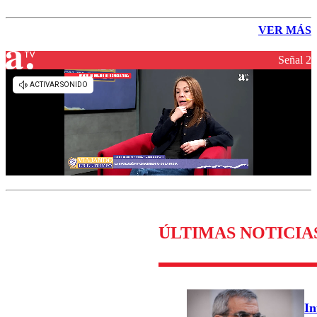
VER MÁS
Señal 2
ÚLTIMAS NOTICIA
In