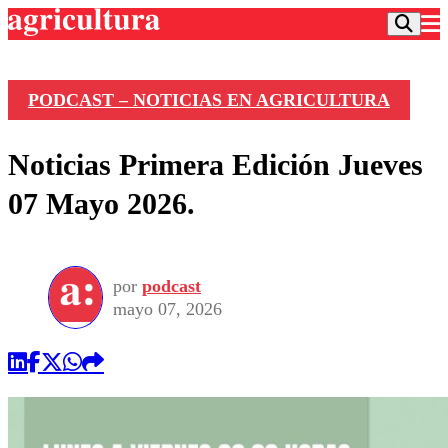
PODCAST – NOTICIAS EN AGRICULTURA
Podcast
Noticias Primera Edición Jueves
Frecuencias
Agricultura TV
07 Mayo 2026.
Deportes
Entretención
Colo Colo
Noticias
Motor
por
podcast
Vida Social
Otros Deportes
Dato Practico
mayo 07, 2026
Publicaciones en medios
Seleccion Chilena
Economía
Opinión
Torneo Internacional
Internacional
Programas
Torneo Nacional
Nacional
Comercial
Universidad Católica
Política
Universidad de Chile
Sustentabilidad