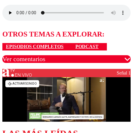
OTROS TEMAS A EXPLORAR:
EPISODIOS COMPLETOS
PODCAST
Ver comentarios
Señal 1
EN VIVO
Los comentarios son moderados para garantizar un
diálogo respetuoso.
Nombre
Correo