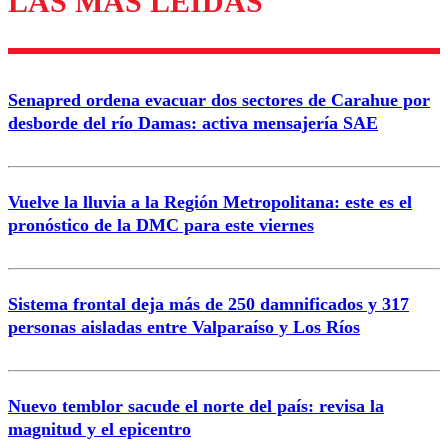
LAS MÁS LEÍDAS
Enviar comentario
Senapred ordena evacuar dos sectores de Carahue por
desborde del río Damas: activa mensajería SAE
Vuelve la lluvia a la Región Metropolitana: este es el
pronóstico de la DMC para este viernes
Sistema frontal deja más de 250 damnificados y 317
personas aisladas entre Valparaíso y Los Ríos
Nuevo temblor sacude el norte del país: revisa la
magnitud y el epicentro