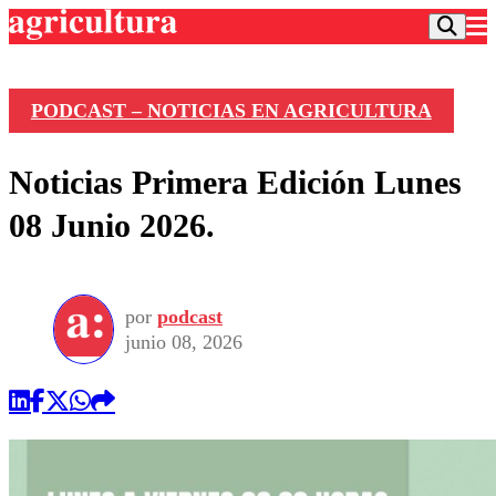
PODCAST – NOTICIAS EN AGRICULTURA
Podcast
Noticias Primera Edición Lunes
Frecuencias
Agricultura TV
08 Junio 2026.
Deportes
Entretención
Colo Colo
Noticias
Motor
por
podcast
Vida Social
Otros Deportes
Dato Practico
junio 08, 2026
Publicaciones en medios
Seleccion Chilena
Economía
Opinión
Torneo Internacional
Internacional
Programas
Torneo Nacional
Nacional
Comercial
Universidad Católica
Política
Universidad de Chile
Sustentabilidad