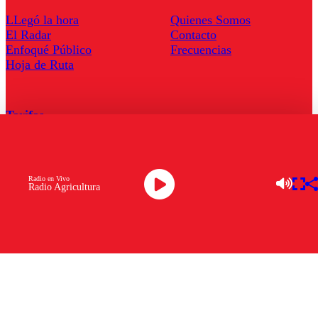
LLegó la hora
Quienes Somos
El Radar
Contacto
Enfoqué Público
Frecuencias
Hoja de Ruta
Tarifas
Comercial
Tarifas Servel Radio
Radio en Vivo
Radio Agricultura
Radio en Vivo
TV en Vivo
Descarga la APP