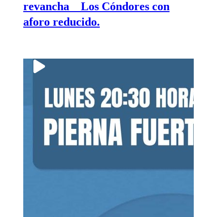
revancha _ Los Cóndores con
aforo reducido.