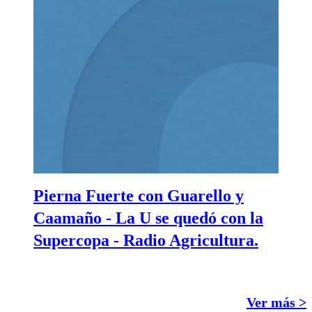
Pierna Fuerte con Guarello y
Caamaño - La U se quedó con la
Supercopa - Radio Agricultura.
Ver más >