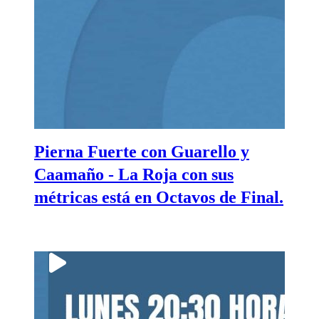
Pierna Fuerte con Guarello y
Caamaño - La Roja con sus
métricas está en Octavos de Final.