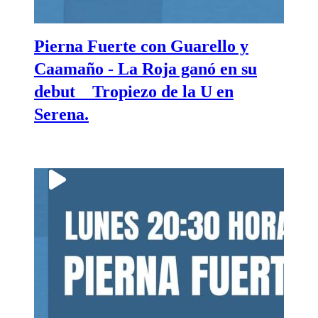
Pierna Fuerte con Guarello y
Caamaño - La Roja ganó en su
debut _ Tropiezo de la U en
Serena.