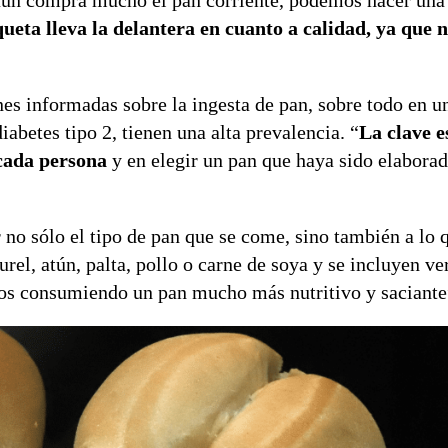
aún compra mucho el pan corriente, podemos hacer una 
ueta lleva la delantera en cuanto a calidad, ya que 
es informadas sobre la ingesta de pan, sobre todo en u
abetes tipo 2, tienen una alta prevalencia. “
La clave e
 cada persona
y en elegir un pan que haya sido elabora
no sólo el tipo de pan que se come, sino también a lo q
el, atún, palta, pollo o carne de soya y se incluyen v
mos consumiendo un pan mucho más nutritivo y saciante