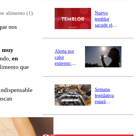
desborde del
río Damas:
e alimento (1)
Nuevo
activa
temblor
mensajería
sacude el
que nos
SAE
norte del país:
revisa la
magnitud y el
á muy
epicentro
Alerta por
calor
undo,
en
extremo:
alimento que
Senapred
activa Alerta
Temprana
Preventiva en
indispensable
Semana
tres comunas
legislativa
uscan
estará
marcada por
el fin de la
tramitación
del proyecto
de