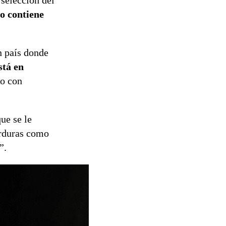
selección del
no contiene
n país donde
stá en
do con
ue se le
erduras como
”.