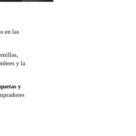
o en las
emillas,
umbres y la
quetas y
ompradores