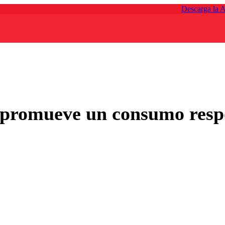
Descarga la 
romueve un consumo respons