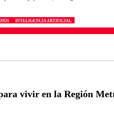
DIOS
INTELIGENCIA ARTIFICIAL
ados para garantizar un diálogo respetuoso.
Correo
Enviar c
ara vivir en la Región Metr