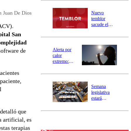
desborde del
río Damas:
n Juan De Dios
Nuevo
activa
temblor
mensajería
sacude el
(ACV).
SAE
norte del país:
pital San
revisa la
complejidad
magnitud y el
epicentro
Alerta por
software de
calor
extremo:
Senapred
acientes
activa Alerta
Temprana
paciente,
Preventiva en
Semana
l
tres comunas
legislativa
estará
marcada por
el fin de la
detalló que
tramitación
artificial, es
del proyecto
stas terapias
de