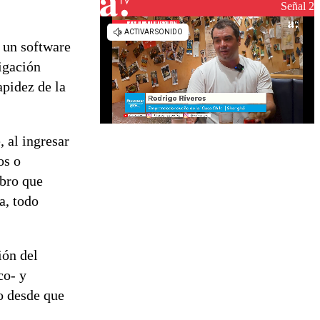
reconstrucción
Señal 2
n un software
igación
apidez de la
 al ingresar
os o
ebro que
a, todo
ión del
co- y
o desde que