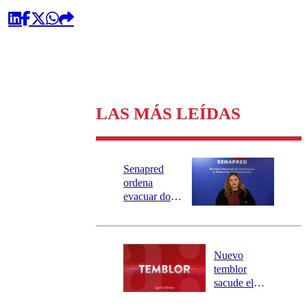
LAS MÁS LEÍDAS
Senapred
ordena
evacuar dos
sectores de
Carahue por
desborde del
río Damas:
Nuevo
activa
temblor
mensajería
sacude el
SAE
norte del país: