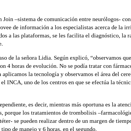
ión Join –sistema de comunicación entre neurólogos- co
vee de información a los especialistas acerca de la irr
s a las plataformas, se les facilita el diagnóstico, la r
e.
aso de la señora Lidia. Según explicó, “observamos que,
on 4 horas de evolución. No se podía tratar con fármac
a aplicamos la tecnología y observamos el área del cer
l INCA, uno de los centros en que se efectúa la técnic
endiente, es decir, mientras más oportuna es la atenc
s, porque los tratamientos de trombolisis –farmacológi
éter- se pueden realizar dentro de un margen de tiemp
 tipo de manejo y 6 horas, en el segundo.