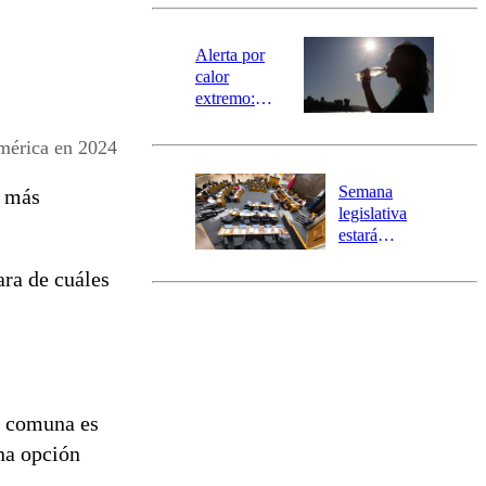
revisa la
magnitud y el
epicentro
Alerta por
calor
extremo:
Senapred
activa Alerta
américa en 2024
Temprana
Preventiva en
Semana
s más
tres comunas
legislativa
estará
marcada por
ara de cuáles
el fin de la
tramitación
del proyecto
de
reconstrucción
a comuna es
una opción