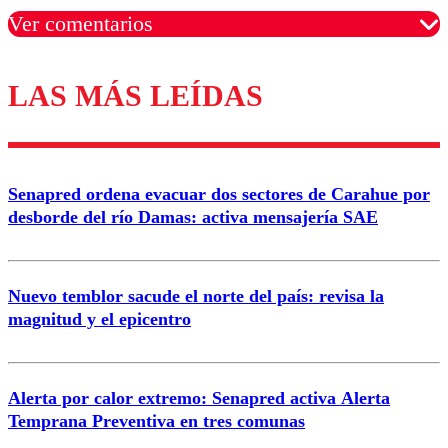
Ver comentarios
LAS MÁS LEÍDAS
Los comentarios son moderados para garantizar un
diálogo respetuoso.
Nombre
Senapred ordena evacuar dos sectores de Carahue por
Correo
desborde del río Damas: activa mensajería SAE
Nuevo temblor sacude el norte del país: revisa la
magnitud y el epicentro
Enviar comentario
Alerta por calor extremo: Senapred activa Alerta
Temprana Preventiva en tres comunas