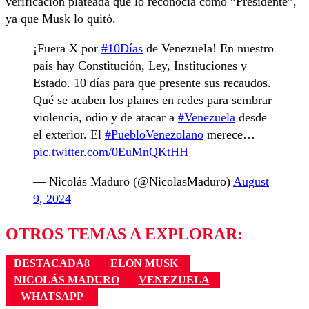
verificación plateada que lo reconocía como “Presidente”,
ya que Musk lo quitó.
¡Fuera X por
#10Días
de Venezuela! En nuestro
país hay Constitución, Ley, Instituciones y
Estado. 10 días para que presente sus recaudos.
Qué se acaben los planes en redes para sembrar
violencia, odio y de atacar a
#Venezuela
desde
el exterior. El
#PuebloVenezolano
merece…
pic.twitter.com/0EuMnQKtHH
— Nicolás Maduro (@NicolasMaduro)
August
9, 2024
OTROS TEMAS A EXPLORAR:
DESTACADA8
ELON MUSK
NICOLÁS MADURO
VENEZUELA
WHATSAPP