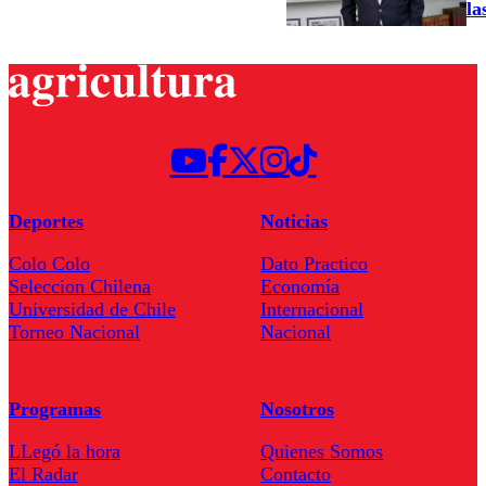
la
Deportes
Noticias
Colo Colo
Dato Practico
Seleccion Chilena
Economía
Universidad de Chile
Internacional
Torneo Nacional
Nacional
Programas
Nosotros
LLegó la hora
Quienes Somos
El Radar
Contacto