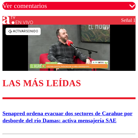
Ver comentarios
Señal 1
EN VIVO
Los comentarios son moderados para garantizar un
diálogo respetuoso.
Nombre
Correo
LAS MÁS LEÍDAS
Enviar comentario
Senapred ordena evacuar dos sectores de Carahue por
desborde del río Damas: activa mensajería SAE