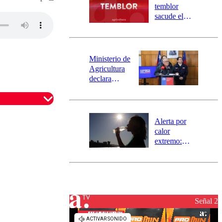
activa
temblor
mensajería
sacude el
SAE
norte del país:
revisa la
magnitud y el
epicentro
Ministerio de
Agricultura
declara
emergencia
agrícola para
la región de
Ñuble
Alerta por
calor
extremo:
Senapred
activa Alerta
Temprana
Preventiva en
tres comunas
Señal 2
omentario