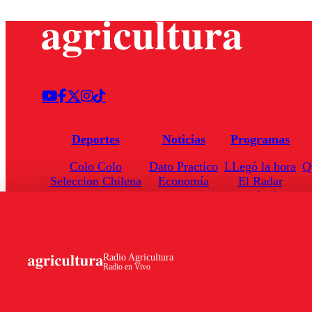
Deportes
Noticias
Programas
Colo Colo
Dato Practico
LLegó la hora
Q
Seleccion Chilena
Economía
El Radar
Universidad de Chile
Internacional
Enfoqué Público
Torneo Nacional
Nacional
Hoja de Ruta
Radio Agricultura
Radio en Vivo