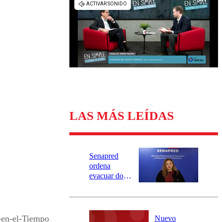
Universidad Católica
Política
Universidad de Chile
Sustentabilidad
LAS MÁS LEÍDAS
Senapred
ordena
evacuar dos
sectores de
Carahue por
desborde del
río Damas:
en-el-Tiempo_
Nuevo