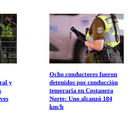
Ocho conductores fueron
ral y
detenidos por conducción
s
temeraria en Costanera
eves
Norte: Uno alcanzó 184
km/h