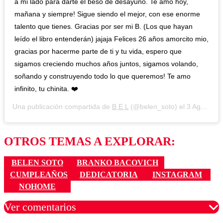
a mi lado para darte el beso de desayuno. Te amo hoy,
mañana y siempre! Sigue siendo el mejor, con ese enorme
talento que tienes. Gracias por ser mi B. (Los que hayan
leído el libro entenderán) jajaja Felices 26 años amorcito mio,
gracias por hacerme parte de ti y tu vida, espero que
sigamos creciendo muchos años juntos, sigamos volando,
soñando y construyendo todo lo que queremos! Te amo
infinito, tu chinita. ❤️
Una publicación compartida de
B E L
(@belen_soto) el
3 Ago, 2019 a las 9:33 PDT
OTROS TEMAS A EXPLORAR:
BELEN SOTO
BRANKO BACOVICH
CUMPLEAÑOS
DEDICATORIA
INSTAGRAM
NOHOME
Ver comentarios