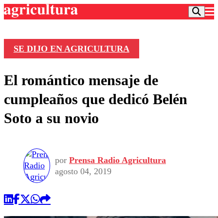
SE DIJO EN AGRICULTURA
Podcast
El romántico mensaje de
Frecuencias
Agricultura TV
cumpleaños que dedicó Belén
Deportes
Soto a su novio
Entretención
Colo Colo
Noticias
Motor
Vida Social
Otros Deportes
Dato Practico
Publicaciones en medios
por
Prensa Radio Agricultura
Seleccion Chilena
Economía
Opinión
agosto 04, 2019
Torneo Internacional
Internacional
Programas
Torneo Nacional
Nacional
Comercial
Universidad Católica
Política
Universidad de Chile
Sustentabilidad