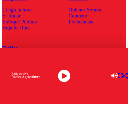
LLegó la hora
Quienes Somos
El Radar
Contacto
Enfoqué Público
Frecuencias
Hoja de Ruta
Tarifas
Comercial
Tarifas Servel Radio
Radio en Vivo
Radio Agricultura
Radio en Vivo
TV en Vivo
Descarga la APP