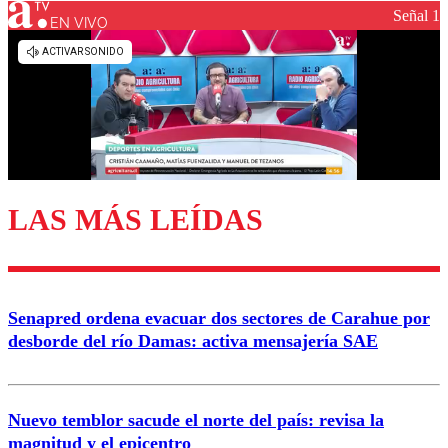
Señal 1
EN VIVO
Los comentarios son moderados para garantizar un
diálogo respetuoso.
Nombre
Correo
LAS MÁS LEÍDAS
Enviar comentario
Senapred ordena evacuar dos sectores de Carahue por
desborde del río Damas: activa mensajería SAE
Nuevo temblor sacude el norte del país: revisa la
magnitud y el epicentro