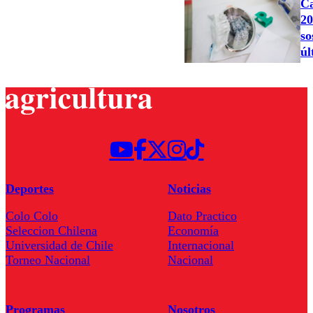
Ca
20
so
úl
Deportes
Noticias
Colo Colo
Dato Practico
Seleccion Chilena
Economía
Universidad de Chile
Internacional
Torneo Nacional
Nacional
Programas
Nosotros