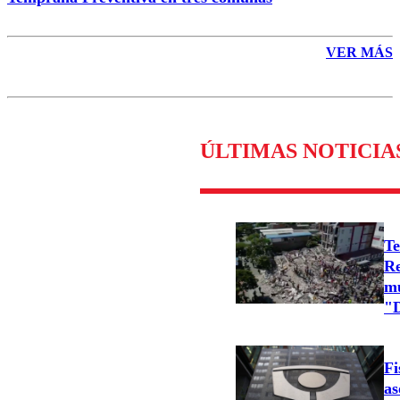
VER MÁS
ÚLTIMAS NOTICIA
Te
Re
mu
"D
Fi
as