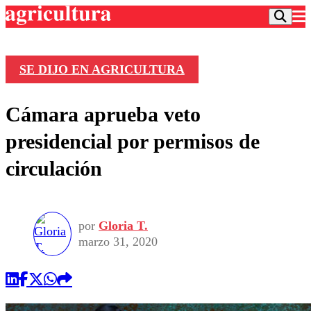
SE DIJO EN AGRICULTURA
Podcast
Cámara aprueba veto
Frecuencias
Agricultura TV
presidencial por permisos de
Deportes
circulación
Entretención
Colo Colo
Noticias
Motor
Vida Social
Otros Deportes
Dato Practico
Publicaciones en medios
por
Gloria T.
Seleccion Chilena
Economía
Opinión
marzo 31, 2020
Torneo Internacional
Internacional
Programas
Torneo Nacional
Nacional
Comercial
Universidad Católica
Política
Universidad de Chile
Sustentabilidad