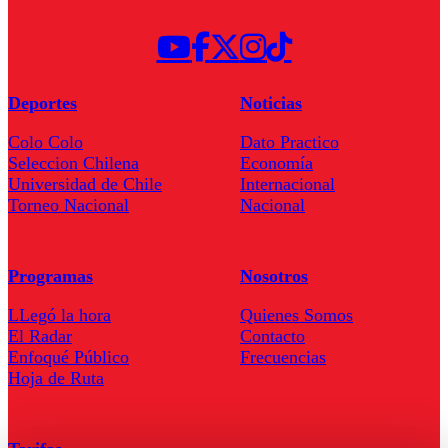
Deportes
Noticias
Colo Colo
Dato Practico
Seleccion Chilena
Economía
Universidad de Chile
Internacional
Torneo Nacional
Nacional
Programas
Nosotros
LLegó la hora
Quienes Somos
El Radar
Contacto
Enfoqué Público
Frecuencias
Hoja de Ruta