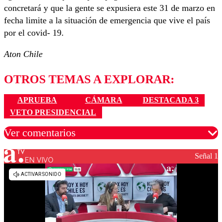
concretará y que la gente se expusiera este 31 de marzo en
fecha limite a la situación de emergencia que vive el país
por el covid- 19.
Aton Chile
OTROS TEMAS A EXPLORAR:
APRUEBA
CÁMARA
DESTACADA 3
VETO PRESIDENCIAL
Ver comentarios
Señal 1
EN VIVO
Los comentarios son moderados para garantizar un
diálogo respetuoso.
Nombre
Correo