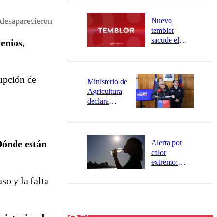
desborde del
río Damas:
desaparecieron
Nuevo
activa
temblor
mensajería
sacude el
enios
,
SAE
norte del país:
revisa la
magnitud y el
upción de
epicentro
Ministerio de
Agricultura
declara
emergencia
agrícola para
la región de
Ñuble
Alerta por
ónde están
calor
extremo:
Senapred
so y la falta
activa Alerta
Temprana
Preventiva en
tres comunas