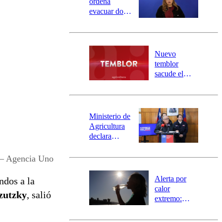
ordena
evacuar dos
sectores de
Carahue por
desborde del
río Damas:
Nuevo
activa
temblor
mensajería
sacude el
SAE
norte del país:
revisa la
magnitud y el
epicentro
Ministerio de
Agricultura
declara
emergencia
agrícola para
 – Agencia Uno
la región de
Ñuble
Alerta por
ndos a la
calor
zutzky
, salió
extremo:
Senapred
activa Alerta