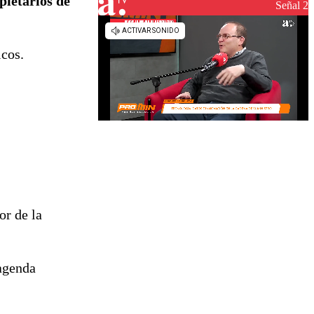
pietarios de
Señal 2
icos.
or de la
 agenda