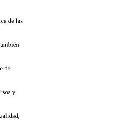
ica de las
 también
e de
ursos y
ualidad,