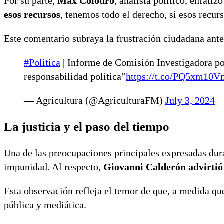
Por su parte,
Max Colodro
, analista político, enfatiz
esos recursos
, tenemos todo el derecho, si esos recur
Este comentario subraya la frustración ciudadana ante 
#Politica
| Informe de Comisión Investigadora p
responsabilidad política”
https://t.co/PQ5xm10
— Agricultura (@AgriculturaFM)
July 3, 2024
La justicia y el paso del tiempo
Una de las preocupaciones principales expresadas dur
impunidad. Al respecto,
Giovanni Calderón advirtió 
Esta observación refleja el temor de que, a medida qu
pública y mediática.