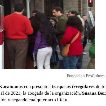
Fundacion ProCultura
 Karamanos
con presuntos
traspasos irregulares
de fo
al de 2021, la abogada de la organización,
Susana Bor
ión y negando cualquier acto ilícito.