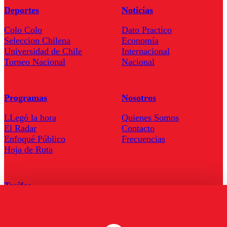
Deportes
Noticias
Colo Colo
Dato Practico
Seleccion Chilena
Economía
Universidad de Chile
Internacional
Torneo Nacional
Nacional
Programas
Nosotros
LLegó la hora
Quienes Somos
El Radar
Contacto
Enfoqué Público
Frecuencias
Hoja de Ruta
Tarifas
Comercial
Tarifas Servel Radio