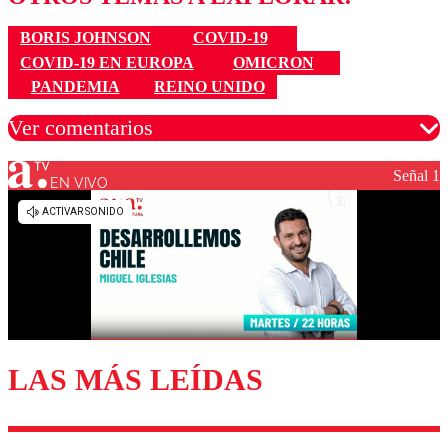
BORIS JOHNSON
COVID-19
COVID-19 EN EUROPA
OMICRON
PANDEMIA
REINO UNIDO
Ver comentarios
Señal 1
EN VIVO
Los comentarios son moderados para garantizar un
diálogo respetuoso.
Nombre
Correo
LAS MÁS LEÍDAS
Enviar comentario