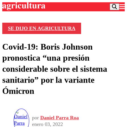
SE DIJO EN AGRICULTURA
Podcast
Covid-19: Boris Johnson
Frecuencias
Agricultura TV
pronostica “una presión
Deportes
considerable sobre el sistema
Entretención
Colo Colo
Noticias
sanitario” por la variante
Motor
Vida Social
Otros Deportes
Dato Practico
Ómicron
Publicaciones en medios
Seleccion Chilena
Economía
Opinión
Torneo Internacional
Internacional
Programas
Torneo Nacional
Nacional
Comercial
Universidad Católica
Política
por
Daniel Parra Roa
Universidad de Chile
Sustentabilidad
enero 03, 2022