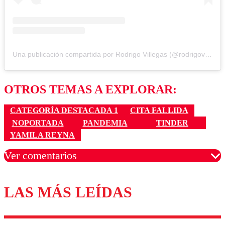
Una publicación compartida por Rodrigo Villegas (@rodrigovillegascomediante)
OTROS TEMAS A EXPLORAR:
CATEGORÍA DESTACADA 1
CITA FALLIDA
NOPORTADA
PANDEMIA
TINDER
YAMILA REYNA
Ver comentarios
LAS MÁS LEÍDAS
Los comentarios son moderados para garantizar un
diálogo respetuoso.
Nombre