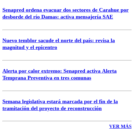
Senapred ordena evacuar dos sectores de Carahue por
Correo
desborde del río Damas: activa mensajería SAE
Nuevo temblor sacude el norte del país: revisa la
magnitud y el epicentro
Enviar comentario
Alerta por calor extremo: Senapred activa Alerta
Temprana Preventiva en tres comunas
Semana legislativa estará marcada por el fin de la
tramitación del proyecto de reconstrucción
VER MÁS