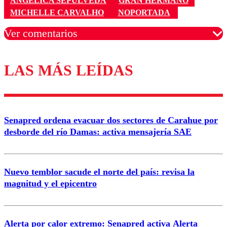
ANGÉLICA SEPÚLVEDA
GRAN HERMANO
MICHELLE CARVALHO
NOPORTADA
Ver comentarios
LAS MÁS LEÍDAS
Los comentarios son moderados para garantizar un
diálogo respetuoso.
Nombre
Senapred ordena evacuar dos sectores de Carahue por
Correo
desborde del río Damas: activa mensajería SAE
Nuevo temblor sacude el norte del país: revisa la
magnitud y el epicentro
Enviar comentario
Alerta por calor extremo: Senapred activa Alerta