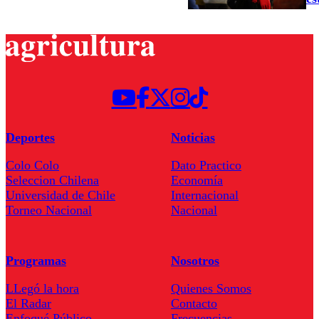
Deportes
Noticias
Colo Colo
Dato Practico
Seleccion Chilena
Economía
Universidad de Chile
Internacional
Torneo Nacional
Nacional
Programas
Nosotros
LLegó la hora
Quienes Somos
El Radar
Contacto
Enfoqué Público
Frecuencias