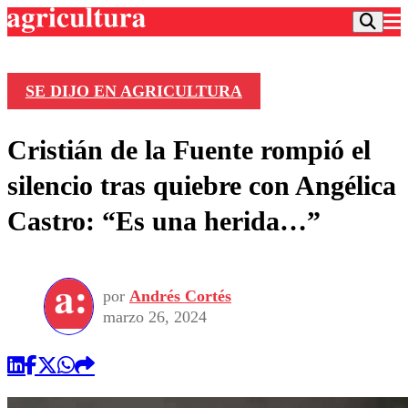
SE DIJO EN AGRICULTURA
Podcast
Cristián de la Fuente rompió el
Frecuencias
Agricultura TV
silencio tras quiebre con Angélica
Deportes
Castro: “Es una herida…”
Entretención
Colo Colo
Noticias
Motor
Vida Social
Otros Deportes
Dato Practico
Publicaciones en medios
por
Andrés Cortés
Seleccion Chilena
Economía
Opinión
marzo 26, 2024
Torneo Internacional
Internacional
Programas
Torneo Nacional
Nacional
Comercial
Universidad Católica
Política
Universidad de Chile
Sustentabilidad