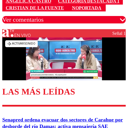
ANGELICA CASTRO
CATEGORÍA DESTACADA 1
CRISTIAN DE LA FUENTE
NOPORTADA
Ver comentarios
Señal 1
EN VIVO
Los comentarios son moderados para garantizar un
diálogo respetuoso.
Nombre
Correo
LAS MÁS LEÍDAS
Enviar comentario
Senapred ordena evacuar dos sectores de Carahue por
desborde del río Damas: activa mensajería SAE