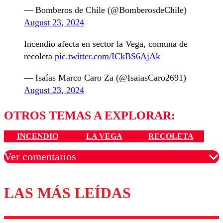
— Bomberos de Chile (@BomberosdeChile)
August 23, 2024
Incendio afecta en sector la Vega, comuna de
recoleta
pic.twitter.com/ICkBS6AjAk
— Isaías Marco Caro Za (@IsaiasCaro2691)
August 23, 2024
OTROS TEMAS A EXPLORAR:
INCENDIO
LA VEGA
RECOLETA
Ver comentarios
LAS MÁS LEÍDAS
Los comentarios son moderados para garantizar un
diálogo respetuoso.
Nombre