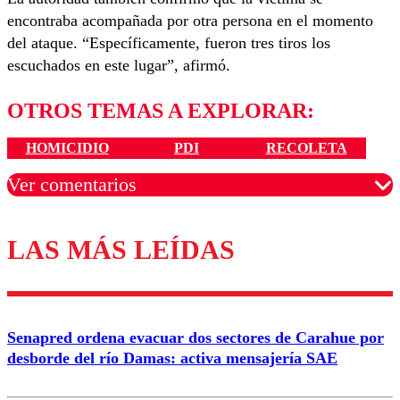
encontraba acompañada por otra persona en el momento
del ataque. “Específicamente, fueron tres tiros los
escuchados en este lugar”, afirmó.
OTROS TEMAS A EXPLORAR:
HOMICIDIO
PDI
RECOLETA
Ver comentarios
LAS MÁS LEÍDAS
Los comentarios son moderados para garantizar un
diálogo respetuoso.
Nombre
Senapred ordena evacuar dos sectores de Carahue por
Correo
desborde del río Damas: activa mensajería SAE