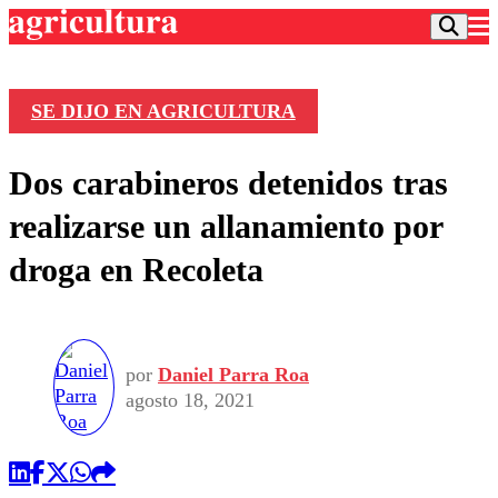
SE DIJO EN AGRICULTURA
Podcast
Dos carabineros detenidos tras
Frecuencias
Agricultura TV
realizarse un allanamiento por
Deportes
droga en Recoleta
Entretención
Colo Colo
Noticias
Motor
Vida Social
Otros Deportes
Dato Practico
Publicaciones en medios
Seleccion Chilena
Economía
por
Daniel Parra Roa
Opinión
Torneo Internacional
Internacional
agosto 18, 2021
Programas
Torneo Nacional
Nacional
Comercial
Universidad Católica
Política
Universidad de Chile
Sustentabilidad