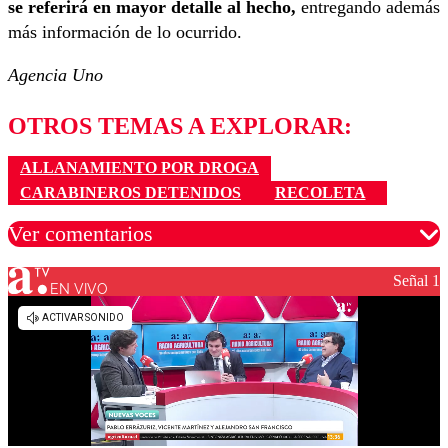
se referirá en mayor detalle al hecho,
entregando además
más información de lo ocurrido.
Agencia Uno
OTROS TEMAS A EXPLORAR:
ALLANAMIENTO POR DROGA
CARABINEROS DETENIDOS
RECOLETA
Ver comentarios
Señal 1
EN VIVO
Los comentarios son moderados para garantizar un
diálogo respetuoso.
Nombre
Correo