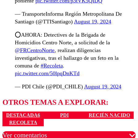
poniente
pic.twitter.com/p3tVK5QIDQ
— TransporteInforma Región Metropolitana De
Santiago (@TTISantiago)
August 19, 2024
⭕AHORA: Detectives de la Brigada de
Homicidios Centro Norte, a solicitud de la
@FRCentroNorte
, realizan diligencias
investigativas, tras el hallazgo de un feto en la
comuna de
#Recoleta
.
pic.twitter.com/50lpqDnKTd
— PDI Chile (@PDI_CHILE)
August 19, 2024
OTROS TEMAS A EXPLORAR:
DESTACADA6
PDI
RECIÉN NACIDO
RECOLETA
Ver comentarios