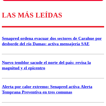
LAS MÁS LEÍDAS
Los comentarios son moderados para garantizar un
diálogo respetuoso.
Nombre
Senapred ordena evacuar dos sectores de Carahue por
Correo
desborde del río Damas: activa mensajería SAE
Nuevo temblor sacude el norte del país: revisa la
magnitud y el epicentro
Enviar comentario
Alerta por calor extremo: Senapred activa Alerta
Temprana Preventiva en tres comunas