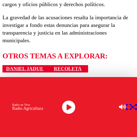
cargos y oficios públicos y derechos políticos.
La gravedad de las acusaciones resalta la importancia de
investigar a fondo estas denuncias para asegurar la
transparencia y justicia en las administraciones
municipales.
OTROS TEMAS A EXPLORAR:
DANIEL JADUE
RECOLETA
Ver comentarios
LAS MÁS LEÍDAS
Los comentarios son moderados para garantizar un
Radio en Vivo
diálogo respetuoso.
Radio Agricultura
Nombre
Senapred ordena evacuar dos sectores de Carahue por
Correo