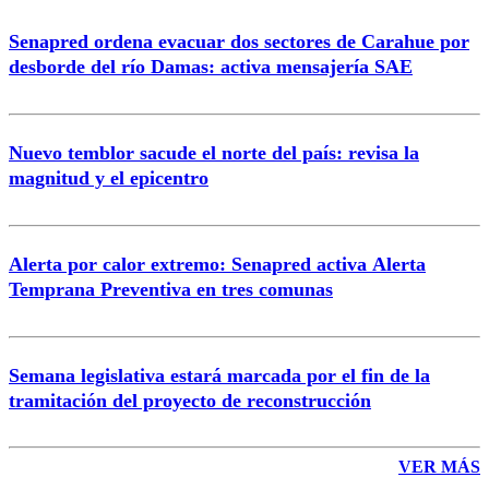
Senapred ordena evacuar dos sectores de Carahue por
Correo
desborde del río Damas: activa mensajería SAE
Nuevo temblor sacude el norte del país: revisa la
magnitud y el epicentro
Enviar comentario
Alerta por calor extremo: Senapred activa Alerta
Temprana Preventiva en tres comunas
Semana legislativa estará marcada por el fin de la
tramitación del proyecto de reconstrucción
VER MÁS