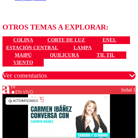
OTROS TEMAS A EXPLORAR:
COLINA
CORTE DE LUZ
ENEL
ESTACIÓN CENTRAL
LAMPA
MAIPÚ
QUILICURA
TIL TIL
VIENTO
Ver comentarios
Señal 1
EN VIVO
Los comentarios son moderados para garantizar un
diálogo respetuoso.
Nombre
Correo