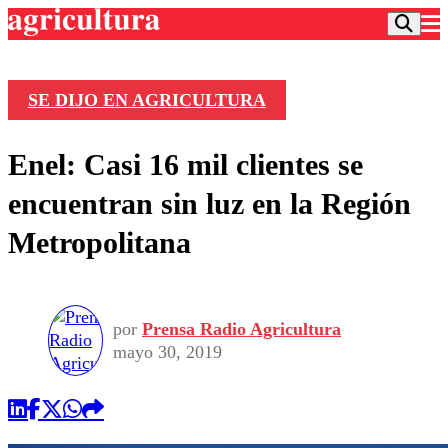
SE DIJO EN AGRICULTURA
Podcast
Enel: Casi 16 mil clientes se
Frecuencias
Agricultura TV
encuentran sin luz en la Región
Deportes
Metropolitana
Entretención
Colo Colo
Noticias
Motor
Vida Social
Otros Deportes
Dato Practico
Publicaciones en medios
por
Prensa Radio Agricultura
Seleccion Chilena
Economía
Opinión
mayo 30, 2019
Torneo Internacional
Internacional
Programas
Torneo Nacional
Nacional
Comercial
Universidad Católica
Política
Universidad de Chile
Sustentabilidad