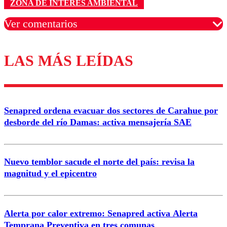
ZONA DE INTERÉS AMBIENTAL
Ver comentarios
LAS MÁS LEÍDAS
Los comentarios son moderados para garantizar un
diálogo respetuoso.
Nombre
Senapred ordena evacuar dos sectores de Carahue por
Correo
desborde del río Damas: activa mensajería SAE
Nuevo temblor sacude el norte del país: revisa la
magnitud y el epicentro
Enviar comentario
Alerta por calor extremo: Senapred activa Alerta
Temprana Preventiva en tres comunas