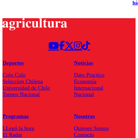
hí
Deportes
Noticias
Colo Colo
Dato Practico
Seleccion Chilena
Economía
Universidad de Chile
Internacional
Torneo Nacional
Nacional
Programas
Nosotros
LLegó la hora
Quienes Somos
El Radar
Contacto