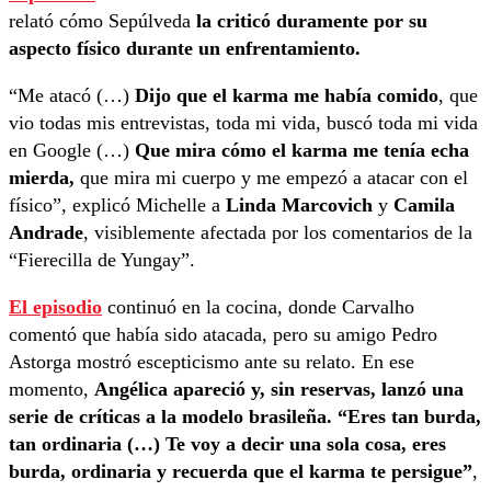
relató cómo Sepúlveda
la criticó duramente por su
aspecto físico durante un enfrentamiento.
“Me atacó (…)
Dijo que el karma me había comido
, que
vio todas mis entrevistas, toda mi vida, buscó toda mi vida
en Google (…)
Que mira cómo el karma me tenía echa
mierda,
que mira mi cuerpo y me empezó a atacar con el
físico”, explicó Michelle a
Linda Marcovich
y
Camila
Andrade
, visiblemente afectada por los comentarios de la
“Fierecilla de Yungay”.
El episodio
continuó en la cocina, donde Carvalho
comentó que había sido atacada, pero su amigo Pedro
Astorga mostró escepticismo ante su relato. En ese
momento,
Angélica apareció y, sin reservas, lanzó una
serie de críticas a la modelo brasileña. “Eres tan burda,
tan ordinaria (…) Te voy a decir una sola cosa, eres
burda, ordinaria y recuerda que el karma te persigue”
,