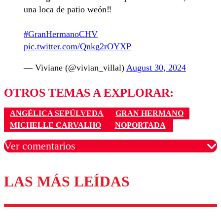
una loca de patio weón‼️
#GranHermanoCHV
pic.twitter.com/Qnkg2rOYXP
— Viviane (@vivian_villal)
August 30, 2024
OTROS TEMAS A EXPLORAR:
ANGÉLICA SEPÚLVEDA
GRAN HERMANO
MICHELLE CARVALHO
NOPORTADA
Ver comentarios
LAS MÁS LEÍDAS
Los comentarios son moderados para garantizar un
diálogo respetuoso.
Nombre