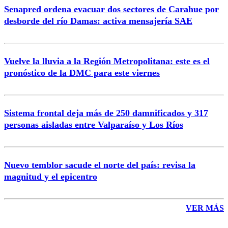
Senapred ordena evacuar dos sectores de Carahue por
Correo
desborde del río Damas: activa mensajería SAE
Vuelve la lluvia a la Región Metropolitana: este es el
pronóstico de la DMC para este viernes
Enviar comentario
Sistema frontal deja más de 250 damnificados y 317
personas aisladas entre Valparaíso y Los Ríos
Nuevo temblor sacude el norte del país: revisa la
magnitud y el epicentro
VER MÁS