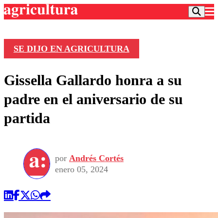
SE DIJO EN AGRICULTURA
Podcast
Gissella Gallardo honra a su
Frecuencias
Agricultura TV
padre en el aniversario de su
Deportes
partida
Entretención
Colo Colo
Noticias
Motor
Vida Social
Otros Deportes
Dato Practico
Publicaciones en medios
por
Andrés Cortés
Seleccion Chilena
Economía
Opinión
enero 05, 2024
Torneo Internacional
Internacional
Programas
Torneo Nacional
Nacional
Comercial
Universidad Católica
Política
Universidad de Chile
Sustentabilidad