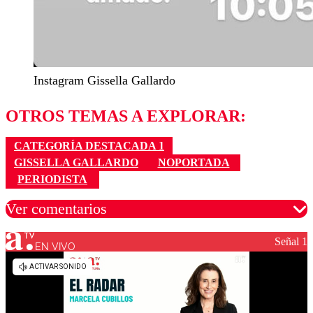
Instagram Gissella Gallardo
OTROS TEMAS A EXPLORAR:
CATEGORÍA DESTACADA 1
GISSELLA GALLARDO
NOPORTADA
PERIODISTA
Ver comentarios
Señal 1
EN VIVO
Los comentarios son moderados para garantizar un
diálogo respetuoso.
Nombre