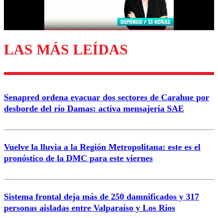
Correo
LAS MÁS LEÍDAS
Enviar comentario
Senapred ordena evacuar dos sectores de Carahue por
desborde del río Damas: activa mensajería SAE
Vuelve la lluvia a la Región Metropolitana: este es el
pronóstico de la DMC para este viernes
Sistema frontal deja más de 250 damnificados y 317
personas aisladas entre Valparaíso y Los Ríos