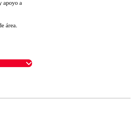
y apoyo a
de área.
omentario