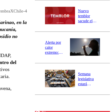
desborde del
río Damas:
iembraXChile-4
Nuevo
activa
temblor
mensajería
sacude el
arinao, en la
SAE
norte del país:
aucanía,
revisa la
bsidio no
magnitud y el
epicentro
Alerta por
calor
extremo:
INDAP,
Senapred
ntro del
activa Alerta
Temprana
tivos
Preventiva en
Semana
aria.
tres comunas
legislativa
estará
avena,
marcada por
el fin de la
tramitación
del proyecto
de