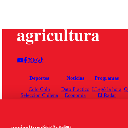
Deportes
Noticias
Programas
Colo Colo
Dato Practico
LLegó la hora
Q
Seleccion Chilena
Economía
El Radar
Universidad de Chile
Internacional
Enfoqué Público
Torneo Nacional
Nacional
Hoja de Ruta
Radio Agricultura