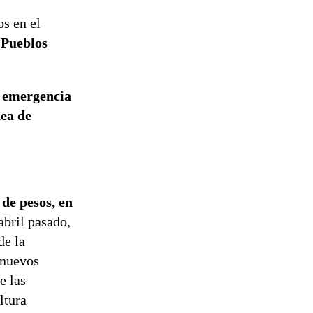
s en el
 Pueblos
e emergencia
nea de
de pesos, en
abril pasado,
de la
 nuevos
e las
ltura