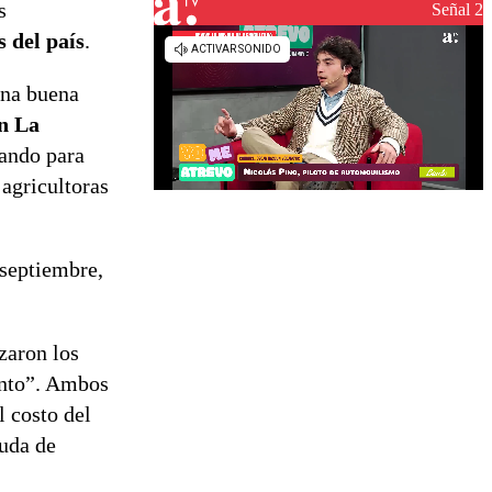
s
reconstrucción
Señal 2
s del país
.
una buena
en La
rando para
 agricultoras
 septiembre,
zaron los
ento”. Ambos
l costo del
yuda de