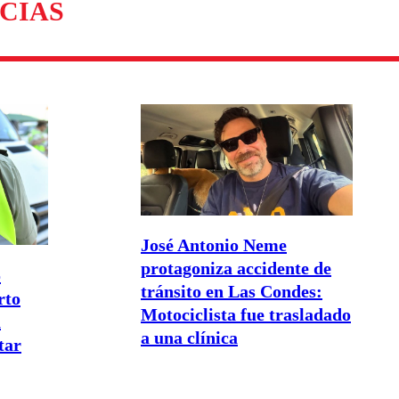
CIAS
José Antonio Neme
protagoniza accidente de
o
tránsito en Las Condes:
rto
Motociclista fue trasladado
a
a una clínica
tar