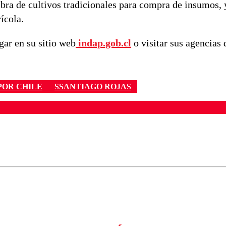
ra de cultivos tradicionales para compra de insumos, 
rícola.
ar en su sitio web
indap.gob.cl
o visitar sus agencias 
POR CHILE
SSANTIAGO ROJAS
ados para garantizar un diálogo respetuoso.
Correo
Enviar c