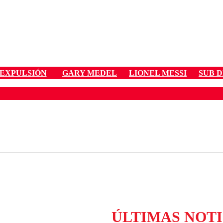
EXPULSIÓN
GARY MEDEL
LIONEL MESSI
SUB 
ados para garantizar un diálogo respetuoso.
Correo
Enviar c
ÚLTIMAS NOTI