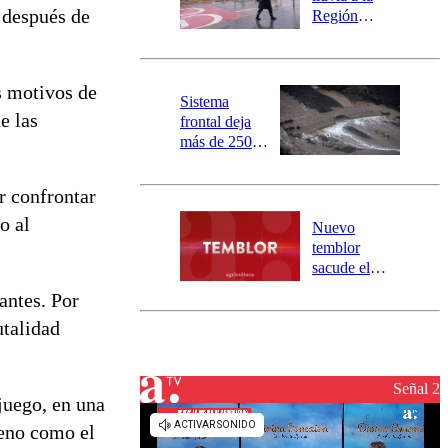
mensajería
 después de
Región
SAE
Metropolitana:
este es el
pronóstico de
s motivos de
la DMC para
Sistema
este viernes
e las
frontal deja
más de 250
damnificados
y 317
r confrontar
personas
aisladas entre
o al
Nuevo
Valparaíso y
temblor
Los Ríos
sacude el
norte del país:
antes. Por
revisa la
utalidad
magnitud y el
epicentro
Señal 2
juego, en una
leno como el