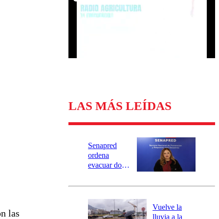
Universidad Católica
Política
Universidad de Chile
Sustentabilidad
LAS MÁS LEÍDAS
Senapred
ordena
evacuar dos
sectores de
Carahue por
desborde del
río Damas:
Vuelve la
n las
activa
lluvia a la