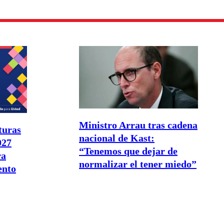
Ministro Arrau tras cadena
turas
nacional de Kast:
027
“Tenemos que dejar de
ra
normalizar el tener miedo”
ento