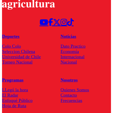
Deportes
Noticias
Colo Colo
Dato Practico
Seleccion Chilena
Economía
Universidad de Chile
Internacional
Torneo Nacional
Nacional
Programas
Nosotros
LLegó la hora
Quienes Somos
El Radar
Contacto
Enfoqué Público
Frecuencias
Hoja de Ruta