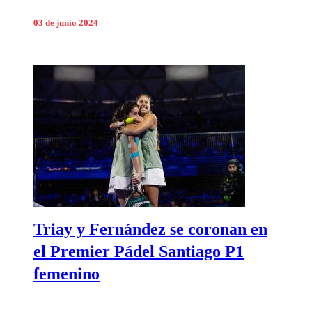
03 de junio 2024
Triay y Fernández se coronan en
el Premier Pádel Santiago P1
femenino