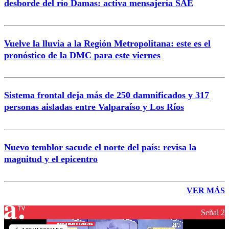
desborde del río Damas: activa mensajería SAE
Vuelve la lluvia a la Región Metropolitana: este es el
pronóstico de la DMC para este viernes
Sistema frontal deja más de 250 damnificados y 317
personas aisladas entre Valparaíso y Los Ríos
Nuevo temblor sacude el norte del país: revisa la
magnitud y el epicentro
VER MÁS
Señal 2