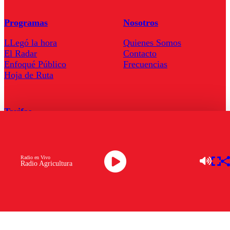
Programas
Nosotros
LLegó la hora
Quienes Somos
El Radar
Contacto
Enfoqué Público
Frecuencias
Hoja de Ruta
Tarifas
Comercial
Tarifas Servel Radio
Radio en Vivo
Radio Agricultura
Radio en Vivo
TV en Vivo
Descarga la APP