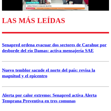
LAS MÁS LEÍDAS
Senapred ordena evacuar dos sectores de Carahue por
desborde del río Damas: activa mensajería SAE
Nuevo temblor sacude el norte del país: revisa la
magnitud y el epicentro
Alerta por calor extremo: Senapred activa Alerta
Temprana Preventiva en tres comunas