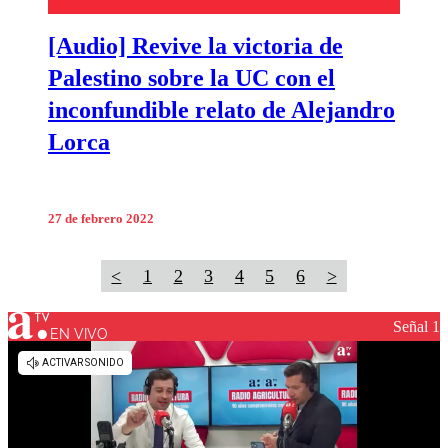
[Audio] Revive la victoria de
Palestino sobre la UC con el
inconfundible relato de Alejandro
Lorca
27 de febrero 2022
<
1
2
3
4
5
6
>
Señal 1
EN VIVO