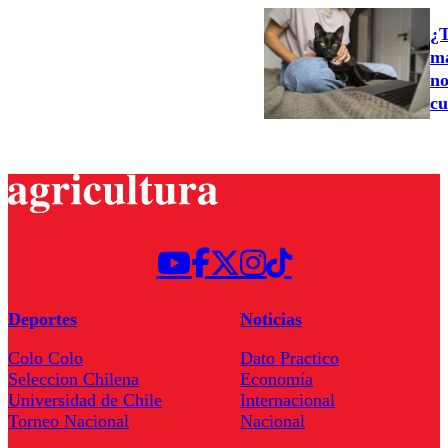
¿T
ma
no
cu
Deportes
Noticias
Colo Colo
Dato Practico
Seleccion Chilena
Economía
Universidad de Chile
Internacional
Torneo Nacional
Nacional