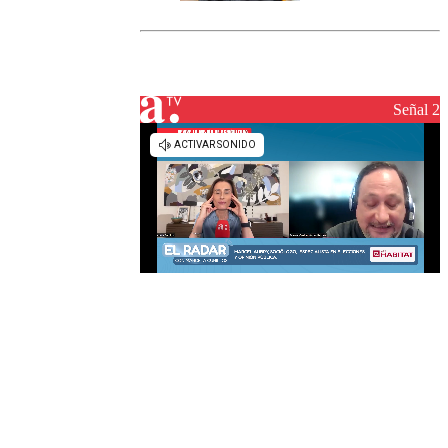
marcada por
el fin de la
tramitación
del proyecto
de
reconstrucción
Señal 2