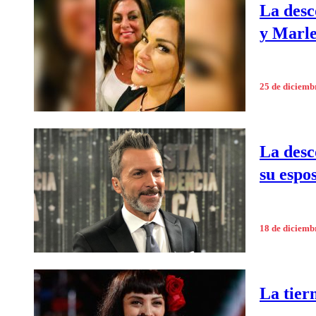
La desc
y Marle
25 de diciemb
La desc
su espo
18 de diciemb
La tier