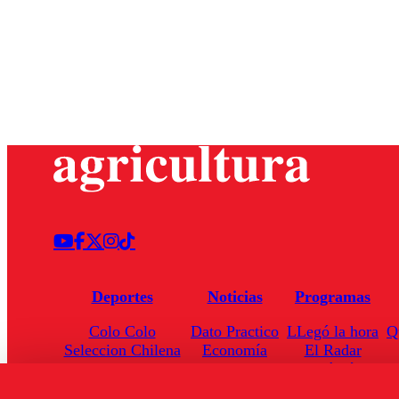
Deportes
Noticias
Programas
Colo Colo
Dato Practico
LLegó la hora
Q
Seleccion Chilena
Economía
El Radar
Universidad de Chile
Internacional
Enfoqué Público
Torneo Nacional
Nacional
Hoja de Ruta