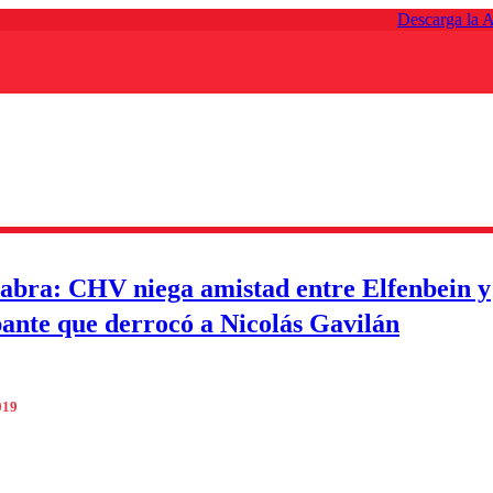
Descarga la 
abra: CHV niega amistad entre Elfenbein y
pante que derrocó a Nicolás Gavilán
019