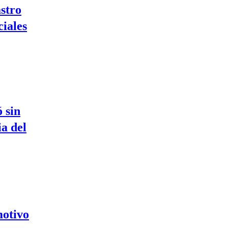
stro
ciales
 sin
ia del
motivo