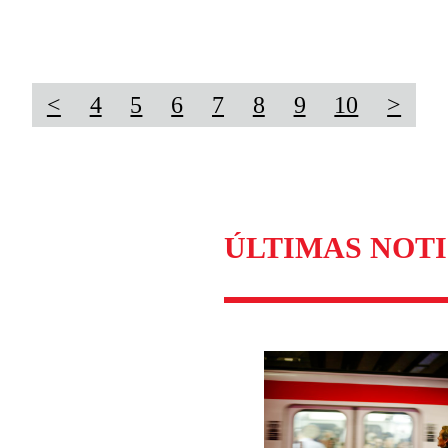
<
4
5
6
7
8
9
10
>
ÚLTIMAS NOTI