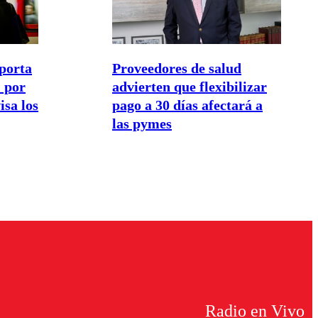
porta
Proveedores de salud
 por
advierten que flexibilizar
isa los
pago a 30 días afectará a
las pymes
Radio en Vivo