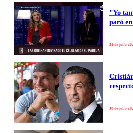
"Yo tam
paró en
31 de julio 20
Cristiá
respect
30 de julio 20