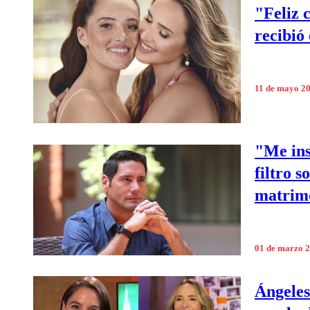
"Feliz 
recibió
11 de mayo 2
"Me ins
filtro 
matrimo
01 de marzo 
Ángeles