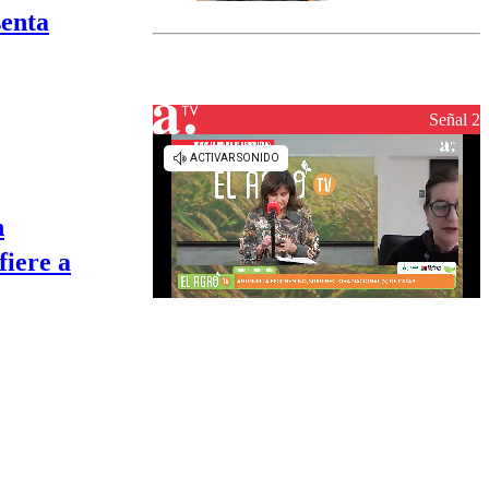
marcada por
senta
el fin de la
tramitación
del proyecto
de
reconstrucción
Señal 2
n
fiere a