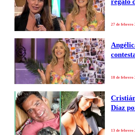
regalo 
27 de febrero
Angélic
contesta
18 de febrero
Cristiá
Díaz po
13 de febrero