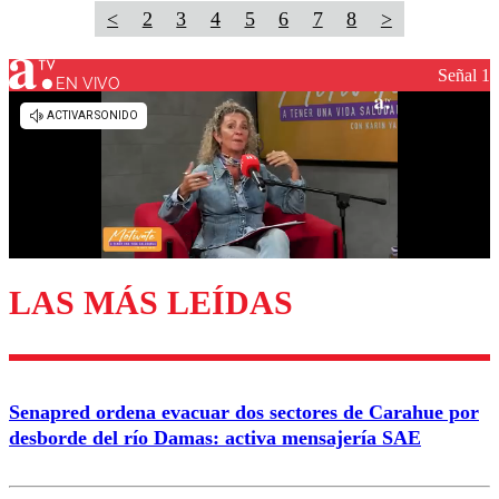
<
2
3
4
5
6
7
8
>
Señal 1
EN VIVO
LAS MÁS LEÍDAS
Senapred ordena evacuar dos sectores de Carahue por
desborde del río Damas: activa mensajería SAE