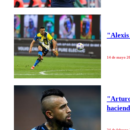
"Alexis
14 de mayo 2
"Arturo
haciend