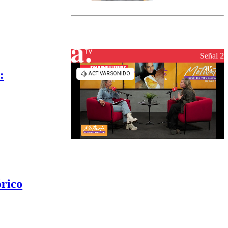
marcada por
el fin de la
tramitación
del proyecto
de
reconstrucción
Señal 2
:
órico