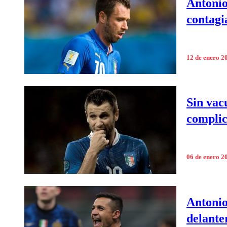
Antonio
contagi
12 de enero 2
Sin vac
complic
06 de enero 2
Antonio
delante