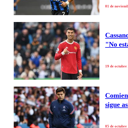
01 de noviem
Cassano
"No est
19 de octubre
Comienz
sigue a
05 de octubre