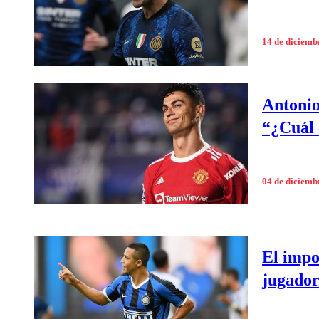
14 de diciemb
Antonio
“¿Cuál 
04 de diciemb
El impo
jugador