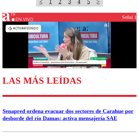
<
1
2
3
4
5
>
Señal 1
EN VIVO
LAS MÁS LEÍDAS
Senapred ordena evacuar dos sectores de Carahue por
desborde del río Damas: activa mensajería SAE