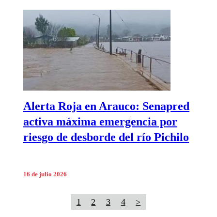
Alerta Roja en Arauco: Senapred
activa máxima emergencia por
riesgo de desborde del río Pichilo
16 de julio 2026
1
2
3
4
>