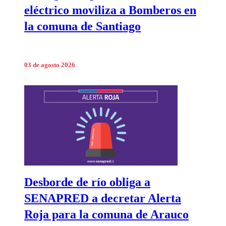
eléctrico moviliza a Bomberos en
la comuna de Santiago
03 de agosto 2026
Desborde de río obliga a
SENAPRED a decretar Alerta
Roja para la comuna de Arauco