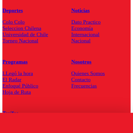
Deportes
Noticias
Colo Colo
Dato Practico
Seleccion Chilena
Economía
Universidad de Chile
Internacional
Torneo Nacional
Nacional
Programas
Nosotros
LLegó la hora
Quienes Somos
El Radar
Contacto
Enfoqué Público
Frecuencias
Hoja de Ruta
Tarifas
Comercial
Tarifas Servel Radio