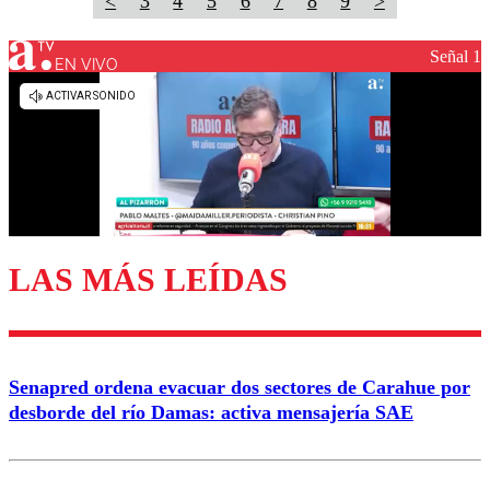
<
3
4
5
6
7
8
9
>
Señal 1
EN VIVO
LAS MÁS LEÍDAS
Senapred ordena evacuar dos sectores de Carahue por
desborde del río Damas: activa mensajería SAE