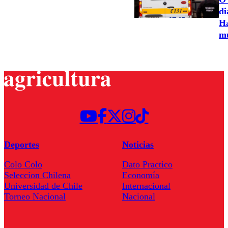
di
Ha
m
Deportes
Noticias
Colo Colo
Dato Practico
Seleccion Chilena
Economía
Universidad de Chile
Internacional
Torneo Nacional
Nacional