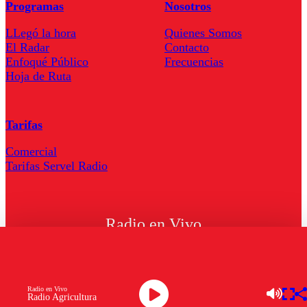
Programas
Nosotros
LLegó la hora
Quienes Somos
El Radar
Contacto
Enfoqué Público
Frecuencias
Hoja de Ruta
Tarifas
Comercial
Tarifas Servel Radio
Radio en Vivo
TV en Vivo
Descarga la APP
Radio en Vivo
Radio Agricultura