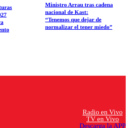
Ministro Arrau tras cadena
turas
nacional de Kast:
027
“Tenemos que dejar de
ra
normalizar el tener miedo”
ento
Radio en Vivo
TV en Vivo
Descarga la APP