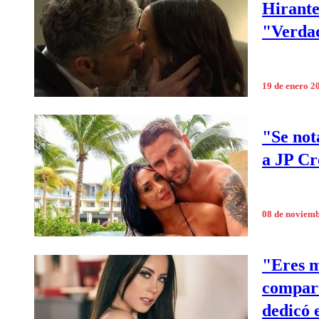
Hirante
"Verda
19 de enero 2
"Se not
a JP Cr
08 de noviem
"Eres m
compart
dedicó 