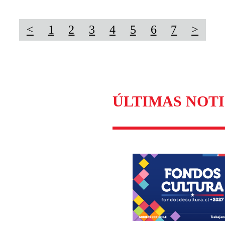
<
1
2
3
4
5
6
7
>
ÚLTIMAS NOTI