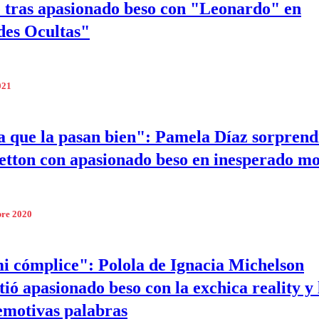
 tras apasionado beso con "Leonardo" en
des Ocultas"
021
a que la pasan bien": Pamela Díaz sorprend
etton con apasionado beso en inesperado m
bre 2020
i cómplice": Polola de Ignacia Michelson
ió apasionado beso con la exchica reality y 
emotivas palabras