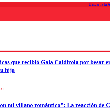
Descarga la 
ticas que recibió Gala Caldirola por besar e
u hija
021
on mi villano romántico": La reacción de 