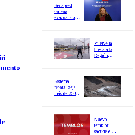
Universidad Católica
Política
Senapred
Universidad de Chile
Sustentabilidad
ordena
evacuar dos
sectores de
Carahue por
desborde del
río Damas:
Vuelve la
activa
lluvia a la
mensajería
Región
ió
SAE
Metropolitana:
omento
este es el
pronóstico de
la DMC para
Sistema
este viernes
frontal deja
más de 250
damnificados
y 317
personas
aisladas entre
Nuevo
le
Valparaíso y
temblor
Los Ríos
sacude el