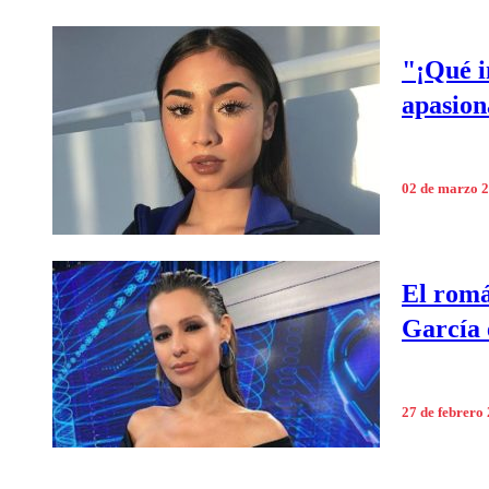
"¡Qué i
apasion
02 de marzo 
El romá
García 
27 de febrero