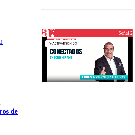
norte del país:
revisa la
magnitud y el
epicentro
Señal 2
:
e
ros de