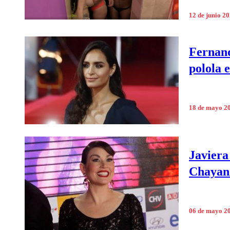
12 de junio 2
Fernand
polola 
18 de mayo 2
Javiera
Chayan
06 de mayo 2