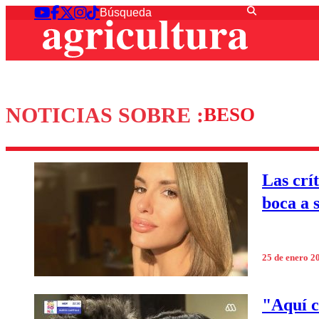
NOTICIAS SOBRE :
BESO
Las crí
boca a s
25 de enero 2
"Aquí c