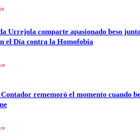
020
a Urrejola comparte apasionado beso junto
en el Día contra la Homofobia
020
 Contador rememoró el momento cuando be
ne
020