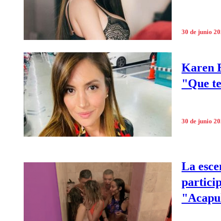
30 de junio 2
Karen B
"Que te
30 de junio 2
La esce
partici
"Acapu