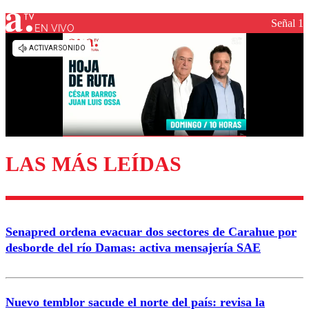
Señal 1
EN VIVO
LAS MÁS LEÍDAS
Senapred ordena evacuar dos sectores de Carahue por
desborde del río Damas: activa mensajería SAE
Nuevo temblor sacude el norte del país: revisa la