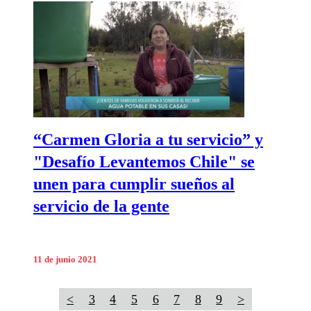
“Carmen Gloria a tu servicio” y
"Desafío Levantemos Chile" se
unen para cumplir sueños al
servicio de la gente
11 de junio 2021
<
3
4
5
6
7
8
9
>