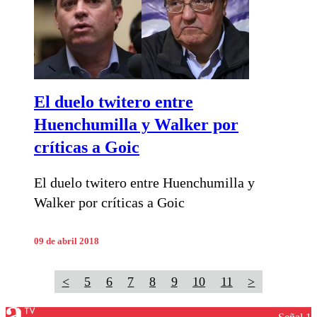
El duelo twitero entre
Huenchumilla y Walker por
críticas a Goic
El duelo twitero entre Huenchumilla y
Walker por críticas a Goic
09 de abril 2018
<
5
6
7
8
9
10
11
>