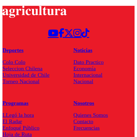
Deportes
Noticias
Colo Colo
Dato Practico
Seleccion Chilena
Economía
Universidad de Chile
Internacional
Torneo Nacional
Nacional
Programas
Nosotros
LLegó la hora
Quienes Somos
El Radar
Contacto
Enfoqué Público
Frecuencias
Hoja de Ruta