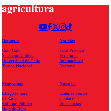
Deportes
Noticias
Colo Colo
Dato Practico
Seleccion Chilena
Economía
Universidad de Chile
Internacional
Torneo Nacional
Nacional
Programas
Nosotros
LLegó la hora
Quienes Somos
El Radar
Contacto
Enfoqué Público
Frecuencias
Hoja de Ruta