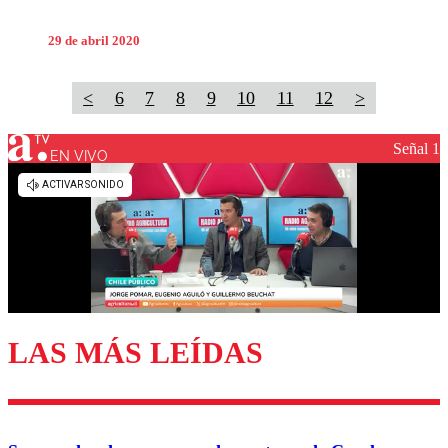
29 de abril 2020
<
6
7
8
9
10
11
12
>
Señal 1
EN VIVO
LAS MÁS LEÍDAS