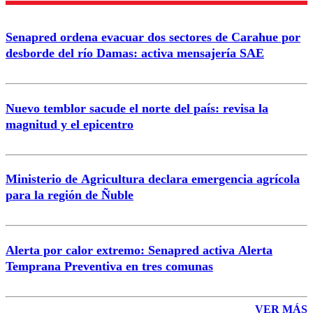
Senapred ordena evacuar dos sectores de Carahue por
desborde del río Damas: activa mensajería SAE
Nuevo temblor sacude el norte del país: revisa la
magnitud y el epicentro
Ministerio de Agricultura declara emergencia agrícola
para la región de Ñuble
Alerta por calor extremo: Senapred activa Alerta
Temprana Preventiva en tres comunas
VER MÁS