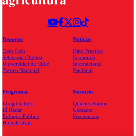
Deportes
Noticias
Colo Colo
Dato Practico
Seleccion Chilena
Economía
Universidad de Chile
Internacional
Torneo Nacional
Nacional
Programas
Nosotros
LLegó la hora
Quienes Somos
El Radar
Contacto
Enfoqué Público
Frecuencias
Hoja de Ruta