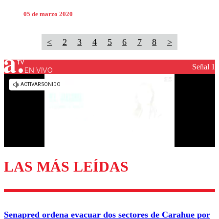
05 de marzo 2020
<
2
3
4
5
6
7
8
>
Señal 1
EN VIVO
LAS MÁS LEÍDAS
Senapred ordena evacuar dos sectores de Carahue por