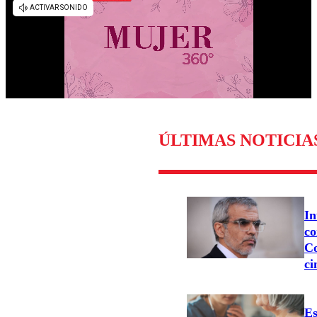
ÚLTIMAS NOTICIA
In
co
Co
ci
Es